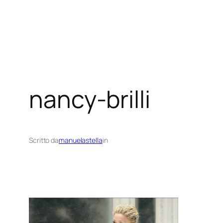
Vai
al
contenuto
nancy-brilli
Scritto da
manuelastella
in