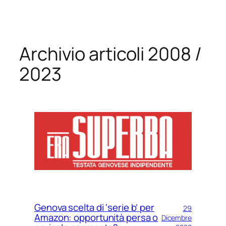
Vai
al
contenuto
Archivio articoli 2008 /
2023
Genova scelta di ‘serie b’ per
29
Amazon: opportunità persa o
Dicembre