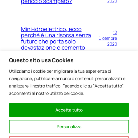
pericolo scampato?
2020
Mini-idroelettrico, ecco
12
perché è una risorsa senza
Dicembre
futuro che porta solo
2020
devastazione e cemento
Questo sito usa Cookies
Utilizziamo i cookie per migliorare la tua esperienza di
22
Covid e disagio sociale, le zone
navigazione, pubblicare annunci o contenuti personalizzati e
Ottobre
rosse sono sempre le stesse
2020
analizzare il nostro traffico. Facendo clic su "Accetta tutto",
acconsenti al nostro utilizzo dei cookie.
Accetta tutto
Pagina precedente
1
…
5
6
7
8
9
…
2.050
Personalizza
Pagina successiva