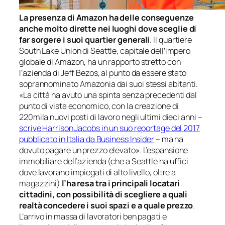
La presenza di Amazon ha delle conseguenze
anche molto dirette nei luoghi dove sceglie di
far sorgere i suoi quartier generali
. Il quartiere
South Lake Union di Seattle, capitale dell’impero
globale di Amazon, ha un rapporto stretto con
l’azienda di Jeff Bezos, al punto da essere stato
soprannominato Amazonia dai suoi stessi abitanti.
«La città ha avuto una spinta senza precedenti dal
punto di vista economico, con la creazione di
220mila nuovi posti di lavoro negli ultimi dieci anni –
scrive Harrison Jacobs in un suo reportage del 2017
pubblicato in Italia da Business Insider
– ma ha
dovuto pagare un prezzo elevato». L’espansione
immobiliare dell’azienda (che a Seattle ha uffici
dove lavorano impiegati di alto livello, oltre a
magazzini)
l’ha resa tra i principali locatari
cittadini, con possibilità di scegliere a quali
realtà concedere i suoi spazi e a quale prezzo
.
L’arrivo in massa di lavoratori ben pagati e