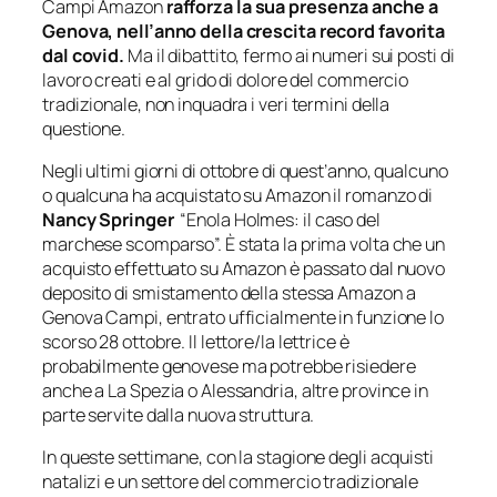
Campi Amazon
rafforza la sua presenza anche a
Genova, nell’anno della crescita record favorita
dal covid.
Ma il dibattito, fermo ai numeri sui posti di
lavoro creati e al grido di dolore del commercio
tradizionale, non inquadra i veri termini della
questione.
Negli ultimi giorni di ottobre di quest’anno, qualcuno
o qualcuna ha acquistato su Amazon il romanzo di
Nancy Springer
“Enola Holmes: il caso del
marchese scomparso”. È stata la prima volta che un
acquisto effettuato su Amazon è passato dal nuovo
deposito di smistamento della stessa Amazon a
Genova Campi, entrato ufficialmente in funzione lo
scorso 28 ottobre. Il lettore/la lettrice è
probabilmente genovese ma potrebbe risiedere
anche a La Spezia o Alessandria, altre province in
parte servite dalla nuova struttura.
In queste settimane, con la stagione degli acquisti
natalizi e un settore del commercio tradizionale