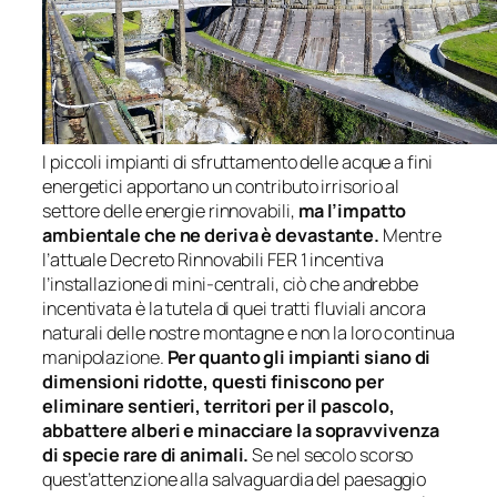
I piccoli impianti di sfruttamento delle acque a fini
energetici apportano un contributo irrisorio al
settore delle energie rinnovabili,
ma l’impatto
ambientale che ne deriva è devastante.
Mentre
l’attuale Decreto Rinnovabili FER 1 incentiva
l’installazione di mini-centrali, ciò che andrebbe
incentivata è la tutela di quei tratti fluviali ancora
naturali delle nostre montagne e non la loro continua
manipolazione.
Per quanto gli impianti siano di
dimensioni ridotte, questi finiscono per
eliminare sentieri, territori per il pascolo,
abbattere alberi e minacciare la sopravvivenza
di specie rare di animali.
Se nel secolo scorso
quest’attenzione alla salvaguardia del paesaggio