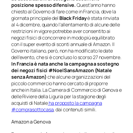
posizione spesso difensive.
Quest’anno hanno
chiesto al Governo di fare come in Francia, dove la
giornata principale del
Black Friday
è stata rinviata
al 4 dicembre, quando l’allentamento di alcune delle
restrizioni in vigore potrebbe aver consentito ai
negozi fisici di concorrere in modo più equilibrato
con il super evento di sconti annuale di Amazon. Il
Governo italiano, però, non ha modificato le date
dell’evento, che si è concluso lo scorso 27 novembre.
In Francia è nata anche la campagna a sostegno
dei negozi fisici #NoelSansAmazon (Natale
senza Amazon)
che alcune organizzazioni del
piccolo commercio hanno cercato di proporre
anche in Italia. La Camera di Commercio di Genova e
delle Riviere della Liguria per la stagione degli
acquisti di Natale
ha proposto la campagna
#comprasottocasa
, dai contenuti simili.
Amazon a Genova