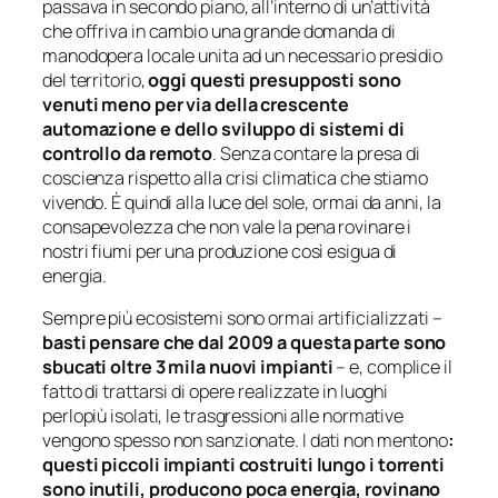
passava in secondo piano, all’interno di un’attività
che offriva in cambio una grande domanda di
manodopera locale unita ad un necessario presidio
del territorio,
oggi questi presupposti sono
venuti meno per via della crescente
automazione e dello sviluppo di sistemi di
controllo da remoto
. Senza contare la presa di
coscienza rispetto alla crisi climatica che stiamo
vivendo. È quindi alla luce del sole, ormai da anni, la
consapevolezza che non vale la pena rovinare i
nostri fiumi per una produzione così esigua di
energia.
Sempre più ecosistemi sono ormai artificializzati –
basti pensare che dal 2009 a questa parte sono
sbucati oltre 3 mila nuovi impianti
– e, complice il
fatto di trattarsi di opere realizzate in luoghi
perlopiù isolati, le trasgressioni alle normative
vengono spesso non sanzionate. I dati non mentono
:
questi piccoli impianti costruiti lungo i torrenti
sono inutili, producono poca energia, rovinano