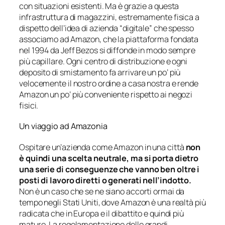
con situazioni esistenti. Ma è grazie a questa
infrastruttura di magazzini, estremamente fisica a
dispetto dell’idea di azienda “digitale” che spesso
associamo ad Amazon, che la piattaforma fondata
nel 1994 da Jeff Bezos si diffonde in modo sempre
più capillare. Ogni centro di distribuzione e ogni
deposito di smistamento fa arrivare un po’ più
velocemente il nostro ordine a casa nostra e rende
Amazon un po’ più conveniente rispetto ai negozi
fisici.
Un viaggio ad Amazonia
Ospitare un’azienda come Amazon in una città
non
è quindi una scelta neutrale, ma si porta dietro
una serie di conseguenze che vanno ben oltre i
posti di lavoro diretti o generati nell’indotto.
Non è un caso che se ne siano accorti ormai da
tempo negli Stati Uniti, dove Amazon è una realtà più
radicata che in Europa e il dibattito e quindi più
maturo. La regolamentazione delle grandi