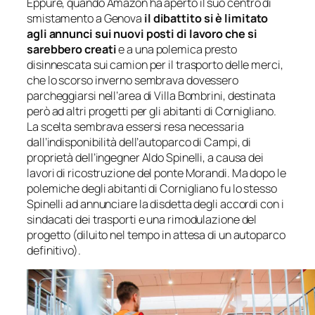
Eppure, quando Amazon ha aperto il suo centro di
smistamento a Genova
il dibattito si è limitato
agli annunci sui nuovi posti di lavoro che si
sarebbero creati
e a una polemica presto
disinnescata sui camion per il trasporto delle merci,
che lo scorso inverno sembrava dovessero
parcheggiarsi nell’area di Villa Bombrini, destinata
però ad altri progetti per gli abitanti di Cornigliano.
La scelta sembrava essersi resa necessaria
dall’indisponibilità dell’autoparco di Campi, di
proprietà dell’ingegner Aldo Spinelli, a causa dei
lavori di ricostruzione del ponte Morandi. Ma dopo le
polemiche degli abitanti di Cornigliano fu lo stesso
Spinelli ad annunciare la disdetta degli accordi con i
sindacati dei trasporti e una rimodulazione del
progetto (diluito nel tempo in attesa di un autoparco
definitivo).