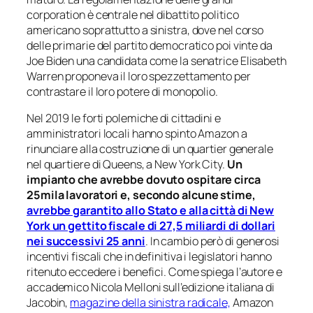
corporation è centrale nel dibattito politico
americano soprattutto a sinistra, dove nel corso
delle primarie del partito democratico poi vinte da
Joe Biden una candidata come la senatrice Elisabeth
Warren proponeva il loro spezzettamento per
contrastare il loro potere di monopolio.
Nel 2019 le forti polemiche di cittadini e
amministratori locali hanno spinto Amazon a
rinunciare alla costruzione di un quartier generale
nel quartiere di Queens, a New York City.
Un
impianto che avrebbe dovuto ospitare circa
25mila lavoratori e, secondo alcune stime,
avrebbe garantito allo Stato e alla città di New
York un gettito fiscale di 27,5 miliardi di dollari
nei successivi 25 anni
. In cambio però di generosi
incentivi fiscali che in definitiva i legislatori hanno
ritenuto eccedere i benefici. Come spiega l’autore e
accademico Nicola Melloni sull’edizione italiana di
Jacobin,
magazine della sinistra radicale,
Amazon