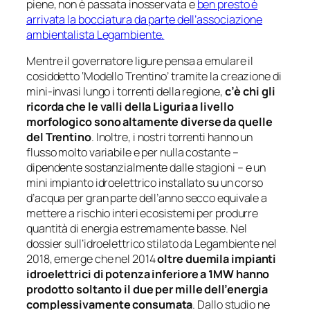
piene, non è passata inosservata e
ben presto è
arrivata la bocciatura da parte dell’associazione
ambientalista Legambiente.
Mentre il governatore ligure pensa a emulare il
cosiddetto ‘Modello Trentino’ tramite la creazione di
mini-invasi lungo i torrenti della regione,
c’è chi gli
ricorda che le valli della Liguria a livello
morfologico sono altamente diverse da quelle
del Trentino
. Inoltre, i nostri torrenti hanno un
flusso molto variabile e per nulla costante –
dipendente sostanzialmente dalle stagioni – e un
mini impianto idroelettrico installato su un corso
d’acqua per gran parte dell’anno secco equivale a
mettere a rischio interi ecosistemi per produrre
quantità di energia estremamente basse. Nel
dossier sull’idroelettrico stilato da Legambiente nel
2018, emerge che nel 2014
oltre duemila impianti
idroelettrici di potenza inferiore a 1MW hanno
prodotto soltanto il due per mille dell’energia
complessivamente consumata
. Dallo studio ne