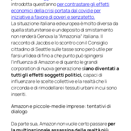
introdotta quest’anno
per contrastare gli effetti
economici della crisi portata dal covid e per
iniziative a favore di poveri e senzatetto.
La situazione italiana ed europea è molto diversa da
quella statunitense e un deposito di smistamento
non renderà Genova la “Amazonia” italiana. Il
racconto di Jacobs e lo scontro con il Consiglio
cittadino di Seattle sulle tasse sono però utile per
farsi un’idea di fino a che punto può spingersi
l’influenza di Amazon e di quanto le grandi
corporation di nuova generazione s
iano diventati a
tutti gli effetti soggetti politici,
capaci di
influenzare le scelte collettive e la realtà che li
circonda e di rimodellare i tessuti urbani in cui sono
inseriti.
Amazon e piccole-medie imprese: tentativi di
dialogo
Da parte sua, Amazon non vuole certo passare
per
la multinazionale assassina delle realtà più