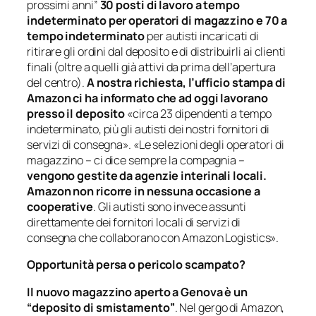
prossimi anni”
30 posti di lavoro a tempo
indeterminato per operatori di magazzino e 70 a
tempo indeterminato
per autisti incaricati di
ritirare gli ordini dal deposito e di distribuirli ai clienti
finali (oltre a quelli già attivi da prima dell’apertura
del centro).
A nostra richiesta, l’ufficio stampa di
Amazon ci ha informato che ad oggi lavorano
presso il deposito
«circa 23 dipendenti a tempo
indeterminato, più gli autisti dei nostri fornitori di
servizi di consegna». «Le selezioni degli operatori di
magazzino – ci dice sempre la compagnia –
vengono gestite da agenzie interinali locali.
Amazon non ricorre in nessuna occasione a
cooperative
. Gli autisti sono invece assunti
direttamente dei fornitori locali di servizi di
consegna che collaborano con Amazon Logistics».
Opportunità persa o pericolo scampato?
Il nuovo magazzino aperto a Genova è un
“deposito di smistamento”
. Nel gergo di Amazon,