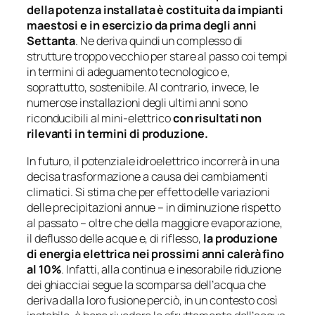
della potenza installata è costituita da impianti
maestosi e in esercizio da prima degli anni
Settanta
. Ne deriva quindi un complesso di
strutture troppo vecchio per stare al passo coi tempi
in termini di adeguamento tecnologico e,
soprattutto, sostenibile. Al contrario, invece, le
numerose installazioni degli ultimi anni sono
riconducibili al mini-elettrico
con risultati non
rilevanti in termini di produzione.
In futuro, il potenziale idroelettrico incorrerà in una
decisa trasformazione a causa dei cambiamenti
climatici. Si stima che per effetto delle variazioni
delle precipitazioni annue – in diminuzione rispetto
al passato – oltre che della maggiore evaporazione,
il deflusso delle acque e, di riflesso,
la produzione
di energia elettrica nei prossimi anni calerà fino
al 10%
. Infatti, alla continua e inesorabile riduzione
dei ghiacciai segue la scomparsa dell’acqua che
deriva dalla loro fusione perciò, in un contesto così