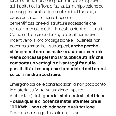
idroelettriche e al conseguente impatto negativo
sull’habitat della flora e fauna. La manipolazione dei
paesaggi naturali si ripercuote poi sul turismo, a
causa della costruzione di opere di
cementificazione e di strutture accessorie che
rendono meno appetibili le destinazioni per i turisti.
Come detto in precedenza, le attuali normative
incentivano la loro propagazione e il business non
accenna a smarrire il suo appeal,
anche perché
all’imprenditore che realizza una mini-centrale
viene concessa persino la ‘pubblica utilità’ che
comporta un ventaglio di vantaggi fra cui la
possibilità di espropriare i proprietari dei terreni
su cui si andrà a costruire.
Emergono poi delle contraddizioni di non poco conto
in materia sul V.I.A (Valutazione Impatto
Ambientale):
in Liguria le mini-centrali elettriche
– ossia quelle di potenza installata inferiore ai
100 KWh – non richiedono tale valutazione.
Perciò, se un soggetto vuole realizzare