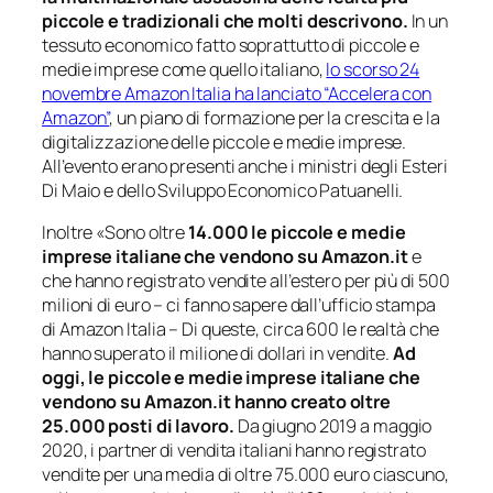
piccole e tradizionali che molti descrivono.
In un
tessuto economico fatto soprattutto di piccole e
medie imprese come quello italiano,
lo scorso 24
novembre Amazon Italia ha lanciato “Accelera con
Amazon”
, un piano di formazione per la crescita e la
digitalizzazione delle piccole e medie imprese.
All’evento erano presenti anche i ministri degli Esteri
Di Maio e dello Sviluppo Economico Patuanelli.
Inoltre «Sono oltre
14.000 le piccole e medie
imprese italiane che vendono su Amazon.it
e
che hanno registrato vendite all’estero per più di 500
milioni di euro – ci fanno sapere dall’ufficio stampa
di Amazon Italia – Di queste, circa 600 le realtà che
hanno superato il milione di dollari in vendite.
Ad
oggi, le piccole e medie imprese italiane che
vendono su Amazon.it hanno creato oltre
25.000 posti di lavoro.
Da giugno 2019 a maggio
2020, i partner di vendita italiani hanno registrato
vendite per una media di oltre 75.000 euro ciascuno,