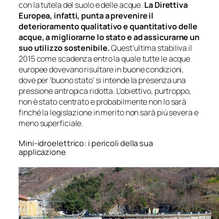
con la tutela del suolo e delle acque.
La Direttiva
Europea, infatti, punta a prevenire il
deterioramento qualitativo e quantitativo delle
acque, a migliorarne lo stato e ad assicurarne un
suo utilizzo sostenibile.
Quest’ultima stabiliva il
2015 come scadenza entro la quale tutte le acque
europee dovevano risultare in buone condizioni,
dove per ‘buono stato’ si intende la presenza una
pressione antropica ridotta. L’obiettivo, purtroppo,
non è stato centrato e probabilmente non lo sarà
finché la legislazione in merito non sarà più severa e
meno superficiale.
Mini-idroelettrico: i pericoli della sua
applicazione