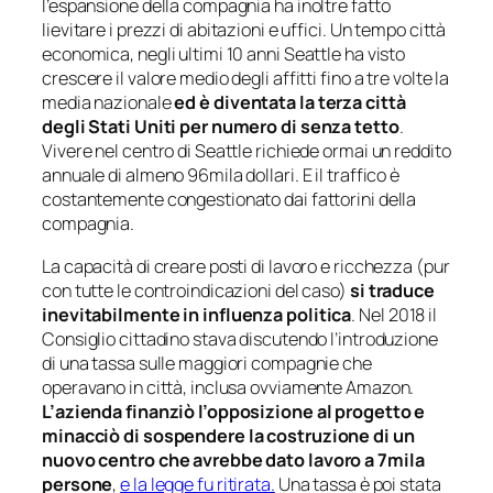
l’espansione della compagnia ha inoltre fatto
lievitare i prezzi di abitazioni e uffici. Un tempo città
economica, negli ultimi 10 anni Seattle ha visto
crescere il valore medio degli affitti fino a tre volte la
media nazionale
ed è diventata la terza città
degli Stati Uniti per numero di senza tetto
.
Vivere nel centro di Seattle richiede ormai un reddito
annuale di almeno 96mila dollari. E il traffico è
costantemente congestionato dai fattorini della
compagnia.
La capacità di creare posti di lavoro e ricchezza (pur
con tutte le controindicazioni del caso)
si traduce
inevitabilmente in influenza politica
. Nel 2018 il
Consiglio cittadino stava discutendo l’introduzione
di una tassa sulle maggiori compagnie che
operavano in città, inclusa ovviamente Amazon.
L’azienda finanziò l’opposizione al progetto e
minacciò di sospendere la costruzione di un
nuovo centro che avrebbe dato lavoro a 7mila
persone
,
e la legge fu ritirata.
Una tassa è poi stata