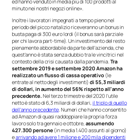
ed hanno venduto in media più di 100 prodotti al
minuto nei nostri negozi online».
Inoltre i lavoratori impegnati a tempo pieno nel
periodo del picco natalizio riceveranno un bonus in
busta paga di 300 euro lordi (il bonus sarà parziale
per chi lavora part-time). Un investimento del resto
pienamente abbordabile da parte dell’azienda, che
quest’anno è stata senza dubbio tra le vincitrici nel
contesto della crisi causata dalla pandemia.
Tra
settembre 2019 e settembre 2020 Amazon ha
realizzato un flusso di cassa operativo
(le
entrate al netto degli investimenti)
di 55,3 miliardi
di dollari, in aumento del 56% rispetto all’anno
precedente.
Nel terzo trimestre del 2020 l’utile
netto è stato di 6,3 miliardi di dollari,
il triplo di quello
dell’anno precedente
. Numeri che hanno consentito
ad Amazon di quasi raddoppiare la propria forza
lavoro solo tra gennaio e ottobre,
assumendo
427.300 persone
(in media 1.400 assunti al giorno)
e
arrivando ad avere 1 milione e 200 mila dipendenti