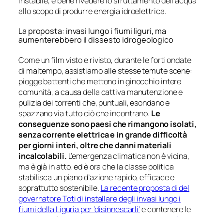
instabile, è bene rivedere lo sfruttamento dell’acqua
allo scopo di produrre energia idroelettrica.
La proposta: invasi lungo i fiumi liguri, ma
aumenterebbero il dissesto idrogeologico
Come un film visto e rivisto, durante le forti ondate
di maltempo, assistiamo alle stesse temute scene:
piogge battenti che mettono in ginocchio intere
comunità, a causa della cattiva manutenzione e
pulizia dei torrenti che, puntuali, esondano e
spazzano via tutto ciò che incontrano.
Le
conseguenze sono paesi che rimangono isolati,
senza corrente elettrica e in grande difficoltà
per giorni interi, oltre che danni materiali
incalcolabili.
L’emergenza climatica non è vicina,
ma è già in atto, ed è ora che la classe politica
stabilisca un piano d’azione rapido, efficace e
soprattutto sostenibile.
La recente proposta di del
governatore Toti di installare degli invasi lungo i
fiumi della Liguria per ‘disinnescarli’
e contenere le