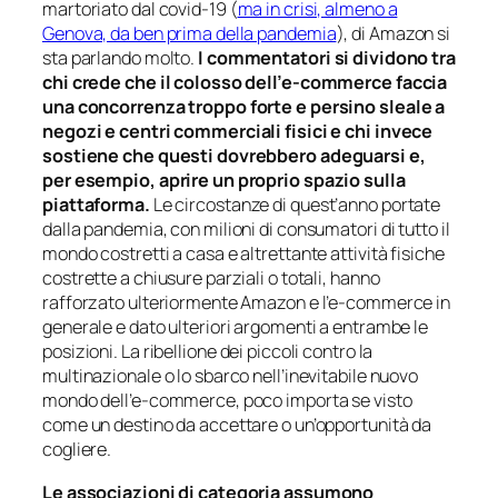
martoriato dal covid-19 (
ma in crisi, almeno a
Genova, da ben prima della pandemia
), di Amazon si
sta parlando molto.
I commentatori si dividono tra
chi crede che il colosso dell’e-commerce faccia
una concorrenza troppo forte e persino sleale a
negozi e centri commerciali fisici e chi invece
sostiene che questi dovrebbero adeguarsi e,
per esempio, aprire un proprio spazio sulla
piattaforma.
Le circostanze di quest’anno portate
dalla pandemia, con milioni di consumatori di tutto il
mondo costretti a casa e altrettante attività fisiche
costrette a chiusure parziali o totali, hanno
rafforzato ulteriormente Amazon e l’e-commerce in
generale e dato ulteriori argomenti a entrambe le
posizioni. La ribellione dei piccoli contro la
multinazionale o lo sbarco nell’inevitabile nuovo
mondo dell’e-commerce, poco importa se visto
come un destino da accettare o un’opportunità da
cogliere.
Le associazioni di categoria assumono