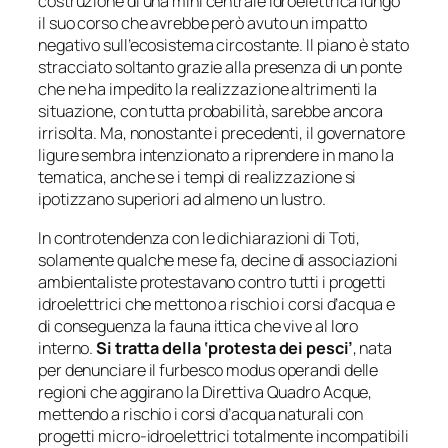
costruzione di una mini centrale idroelettrica lungo
il suo corso che avrebbe però avuto un impatto
negativo sull’ecosistema circostante. Il piano è stato
stracciato soltanto grazie alla presenza di un ponte
che ne ha impedito la realizzazione altrimenti la
situazione, con tutta probabilità, sarebbe ancora
irrisolta. Ma, nonostante i precedenti, il governatore
ligure sembra intenzionato a riprendere in mano la
tematica, anche se i tempi di realizzazione si
ipotizzano superiori ad almeno un lustro.
In controtendenza con le dichiarazioni di Toti,
solamente qualche mese fa, decine di associazioni
ambientaliste protestavano contro tutti i progetti
idroelettrici che mettono a rischio i corsi d’acqua e
di conseguenza la fauna ittica che vive al loro
interno.
Si tratta della ‘protesta dei pesci’
, nata
per denunciare il furbesco modus operandi delle
regioni che aggirano la Direttiva Quadro Acque,
mettendo a rischio i corsi d’acqua naturali con
progetti micro-idroelettrici totalmente incompatibili