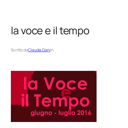
Vai
al
contenuto
la voce e il tempo
Scritto da
Claudia Dani
in