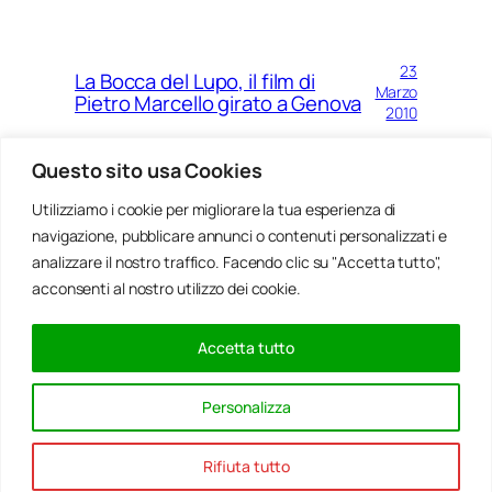
23
La Bocca del Lupo, il film di
Marzo
Pietro Marcello girato a Genova
2010
Questo sito usa Cookies
Gianni Serino, il bassista
18
Utilizziamo i cookie per migliorare la tua esperienza di
genovese di livello
Marzo
navigazione, pubblicare annunci o contenuti personalizzati e
internazionale
2010
analizzare il nostro traffico. Facendo clic su "Accetta tutto",
acconsenti al nostro utilizzo dei cookie.
Accetta tutto
Pagina precedente
1
…
2.046
2.047
2.048
2.049
2.050
Personalizza
Pagina successiva
Rifiuta tutto