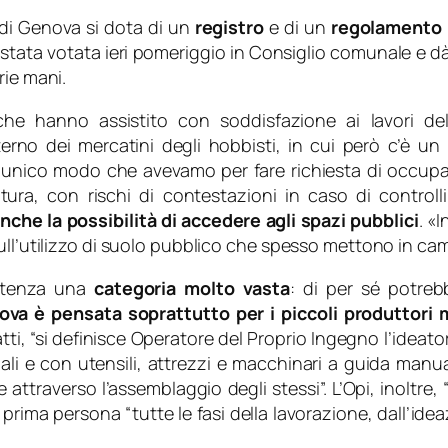
di Genova si dota di un
registro
e di un
regolamento p
tata votata ieri pomeriggio in Consiglio comunale e dà il
rie mani.
he hanno assistito con soddisfazione ai lavori d
rno dei mercatini degli hobbisti, in cui però c’è un 
 L’unico modo che avevamo per fare richiesta di occupa
ra, con rischi di contestazioni in caso di controlli
nche la possibilità di accedere agli spazi pubblici
. «
I
ull’utilizzo di suolo pubblico che spesso mettono in cam
artenza una
categoria molto vasta
: di per sé potre
va è pensata soprattutto per i piccoli produttori 
tti, “si definisce Operatore del Proprio Ingegno l’ideato
i e con utensili, attrezzi e macchinari a guida manua
e attraverso l’assemblaggio degli stessi”. L’Opi, inoltr
prima persona “tutte le fasi della lavorazione, dall’ide