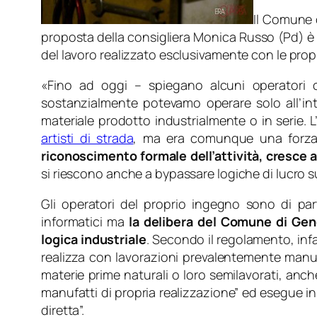
Il Comune 
proposta della consigliera Monica Russo (Pd) è s
del lavoro realizzato esclusivamente con le prop
«
Fino ad oggi
– spiegano alcuni operatori c
sostanzialmente potevamo operare solo all’inte
materiale prodotto industrialmente o in serie.
artisti di strada
, ma era comunque una forzatu
riconoscimento formale dell’attività, cresce a
si riescono anche a bypassare logiche di lucro s
Gli operatori del proprio ingegno sono di p
informatici ma
la delibera del Comune di Geno
logica industriale
. Secondo il regolamento, infa
realizza con lavorazioni prevalentemente manual
materie prime naturali o loro semilavorati, anch
manufatti di propria realizzazione” ed esegue in 
diretta”.