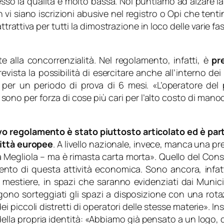
sso la qualità è molto bassa. Noi puntiamo ad alzare la 
 vi siano iscrizioni abusive nel registro o Opi che tentin
rattiva per tutti la dimostrazione in loco delle varie fa
te alla concorrenzialità. Nel regolamento, infatti, è
pr
revista la possibilità di esercitare anche all’interno d
 per un periodo di prova di 6 mesi. «
L’operatore del
i sono per forza di cose più cari per l’alto costo di man
vo regolamento è stato piuttosto articolato ed è part
città europee
. A livello nazionale, invece, manca una p
 Megliola –
ma è rimasta carta morta
». Quello del Con
ento di questa attività economica. Sono ancora, infatt
io mestiere, in spazi che saranno evidenziati dai Munici
gono sorteggiati gli spazi a disposizione con una rot
ei piccoli distretti di operatori delle stesse materie
». I
lla propria identità: «
Abbiamo già pensato a un logo, de