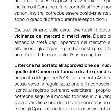
di tutto
– sostiene l’Opi Andrea Megliola –
e spe
incitiamo il Comune a fare controlli affinché non
canoni. Inoltre, potrebbe essere positivamente att
sono in grado di offrire durante le esposizioni
».
Escluse, almeno sulla carta, eventuali liti dovu
vicinanze dei mercati di merci varie
. È però p
almeno la metà degli operatori del mercato e
all’unisono gli artigiani –
perché i nostri prodott
un po’ di diffidenza iniziale, l’hanno capito
».
L’iter che ha portato all’approvazione del nuo
quello del Comune di Torino e di altre grandi 
proposta di legge nel 2013
– ci racconta Andrea
passo verso la regolarizzazione e il riconoscim
iscritti al registro potranno esercitare il propr
potrebbe seguire il modello torinese in cui ven
sulla diversificazione delle lavorazioni creando d
è che gli Opi puntano forte sul riconoscimento de