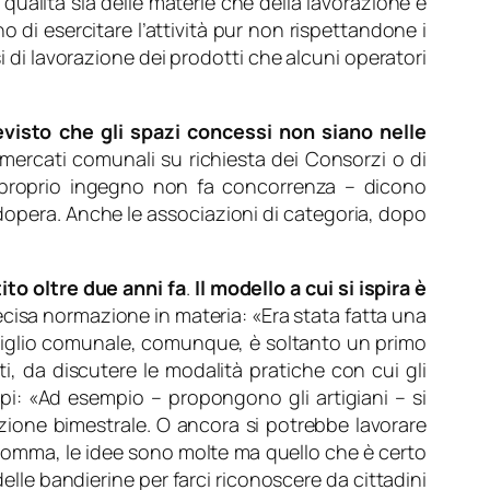
qualità sia delle materie che della lavorazione e
o di esercitare l’attività pur non rispettandone i
si di lavorazione dei prodotti che alcuni operatori
evisto che gli spazi concessi non siano nelle
ei mercati comunali su richiesta dei Consorzi o di
 proprio ingegno non fa concorrenza
– dicono
odopera. Anche le associazioni di categoria, dopo
ito oltre due anni fa
.
Il modello a cui si ispira è
recisa normazione in materia: «
Era stata fatta una
siglio comunale, comunque, è soltanto un primo
i, da discutere le modalità pratiche con cui gli
pi: «
Ad esempio
– propongono gli artigiani –
si
azione bimestrale. O ancora si potrebbe lavorare
nsomma, le idee sono molte ma quello che è certo
lle bandierine per farci riconoscere da cittadini