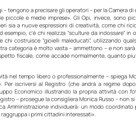
i
– tengono a precisare gli operatori –
per la Camera di
 e le piccole e medie imprese
». Gli Opi, invece, sono pi
ieri sia a nuove espressioni di creatività, come chi ricic
ad esempio, c’è chi realizza “sculture da indossare” in o
 e chi costruisce “gioielli maleducati”, utilizzando qua
tra categoria è molto vasta
– ammettono –
e non sarà 
petto fiscale, come accade normalmente, quanto piutto
vità nel tempo libero o professionalmente
– spiega M
». Per iscriversi al Registro (che andrà a regime dopo
uppo Economico illustrando la propria attività con foto
egistro
– prosegue la consigliera Monica Russo –
non si
ica Amministrazione individuerà: un modo coordinato p
raggruppa i primi cittadini interessati
».