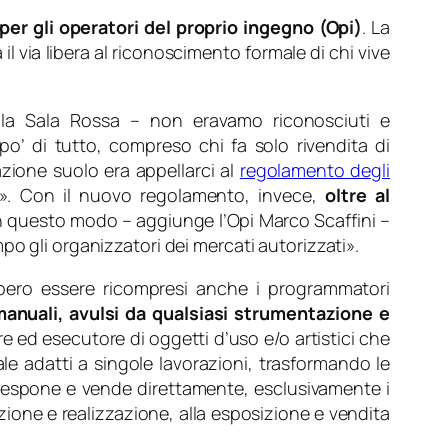
er gli operatori del proprio ingegno (Opi)
. La
 via libera al riconoscimento formale di chi vive
ella Sala Rossa –
non eravamo riconosciuti e
po’ di tutto, compreso chi fa solo rivendita di
zione suolo era appellarci al
regolamento degli
». Con il nuovo regolamento, invece,
oltre al
n questo modo
– aggiunge l’Opi Marco Scaffini –
po gli organizzatori dei mercati autorizzati»
.
bbero essere ricompresi anche i programmatori
manuali, avulsi da qualsiasi strumentazione e
re ed esecutore di oggetti d’uso e/o artistici che
le adatti a singole lavorazioni, trasformando le
e, “espone e vende direttamente, esclusivamente i
azione e realizzazione, alla esposizione e vendita