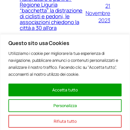
Regione Liguria
21
“bacchetta” la distrazione
Novembre
di ciclisti e pedoni, le
2023
associazioni chiedono la
città a 30 all’ora
Questo sito usa Cookies
Utilizziamo i cookie per migliorare la tua esperienza di
14
Ponte Morandi e quell’anno
navigazione, pubblicare annunci o contenuti personalizzati e
Agosto
zero che non è mai arrivato a
Genova
analizzare il nostro traffico. Facendo clic su "Accetta tutto",
2023
acconsenti al nostro utilizzo dei cookie.
Accetta tutto
20
Rinnovabili, al passo della
Gennaio
Bocchetta un parco eolico
Personalizza
con 5 pale da 150 metri
2022
Rifiuta tutto