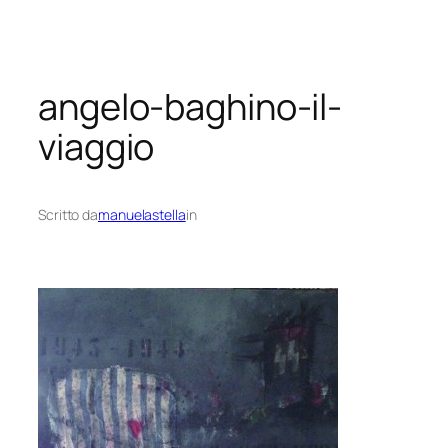
Vai
al
contenuto
angelo-baghino-il-
viaggio
Scritto da
manuelastella
in