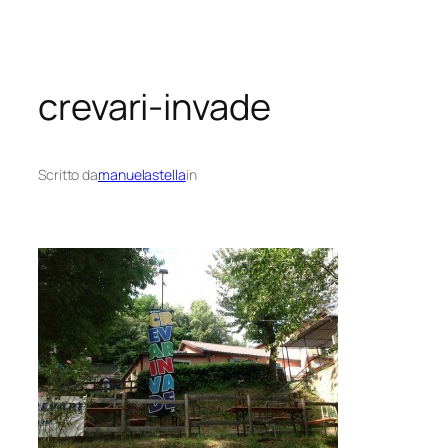
Vai
al
contenuto
crevari-invade
Scritto da
manuelastella
in