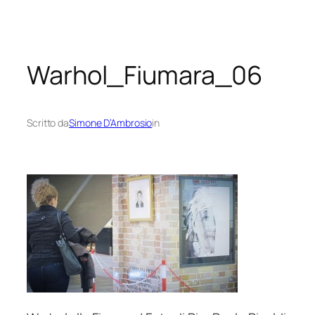
Vai
al
contenuto
Warhol_Fiumara_06
Scritto da
Simone D’Ambrosio
in