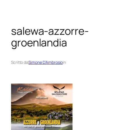
Vai
al
contenuto
salewa-azzorre-
groenlandia
Scritto da
Simone D’Ambrosio
in