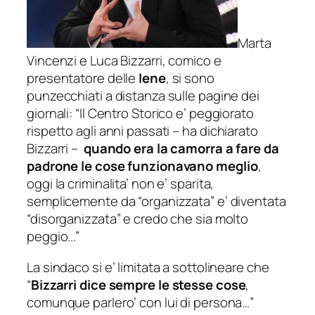
Marta
Vincenzi e Luca Bizzarri, comico e
presentatore delle
Iene
, si sono
punzecchiati a distanza sulle pagine dei
giornali: “
Il Centro Storico e’ p
eggiorato
rispetto agli anni passati –
ha dichiarato
Bizzarri
–
quando era la camorr
a a fare da
padrone le cose funzionavano meglio
,
oggi la criminalita’ non e’ sparita,
semplicemente da “organizzata” e’ diventata
“disorganizzata” e credo che sia molto
peggio..
.”
La sindaco si e’ limitata a sottolineare che
“
Bizzarri dice sempre le stesse cose
,
comunque parlero’ con lui di persona…”