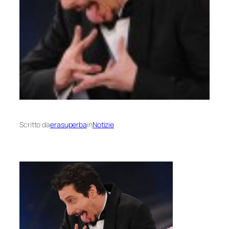
Scritto da
erasuperba
in
Notizie