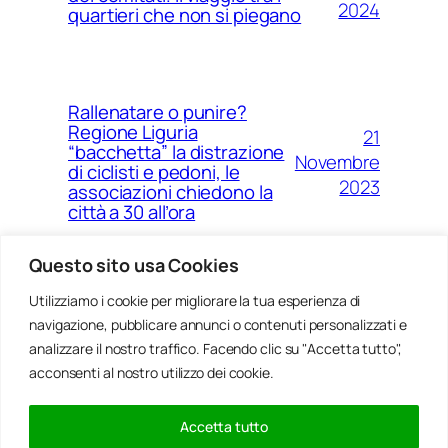
2024
quartieri che non si piegano
Rallenatare o punire?
Regione Liguria
21
“bacchetta” la distrazione
Novembre
di ciclisti e pedoni, le
2023
associazioni chiedono la
città a 30 all’ora
Questo sito usa Cookies
Utilizziamo i cookie per migliorare la tua esperienza di
14
Ponte Morandi e quell’anno
navigazione, pubblicare annunci o contenuti personalizzati e
Agosto
zero che non è mai arrivato a
Genova
analizzare il nostro traffico. Facendo clic su "Accetta tutto",
2023
acconsenti al nostro utilizzo dei cookie.
Accetta tutto
20
Rinnovabili, al passo della