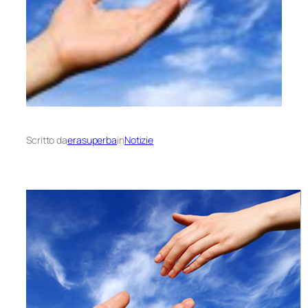
Scritto da
erasuperba
in
Notizie