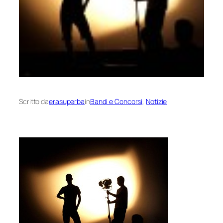
Scritto da
erasuperba
in
Bandi e Concorsi
, 
Notizie