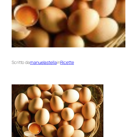
Scritto da
manuelastella
in
Ricette