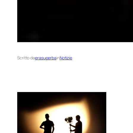
Scritto da
erasuperba
in
Notizie