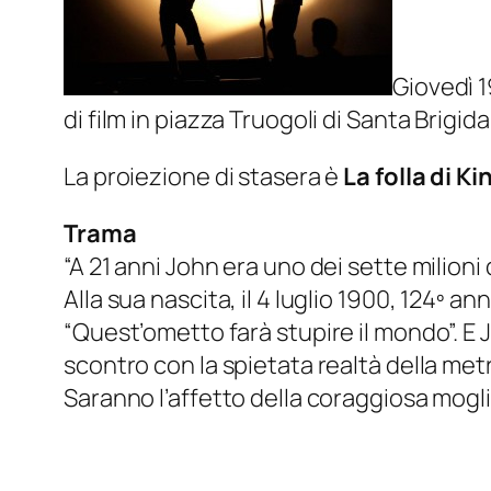
Giovedì 
di film in piazza Truogoli di Santa Brigida
La proiezione di stasera è
La folla
di Ki
Trama
“A 21 anni John era uno dei sette milioni d
Alla sua nascita, il 4 luglio 1900, 124º
“Quest’ometto farà stupire il mondo”. E 
scontro con la spietata realtà della metrop
Saranno l’affetto della coraggiosa moglie