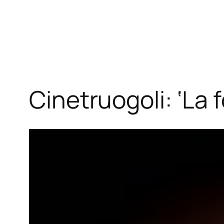
Vai
al
contenuto
Cinetruogoli: ‘La f