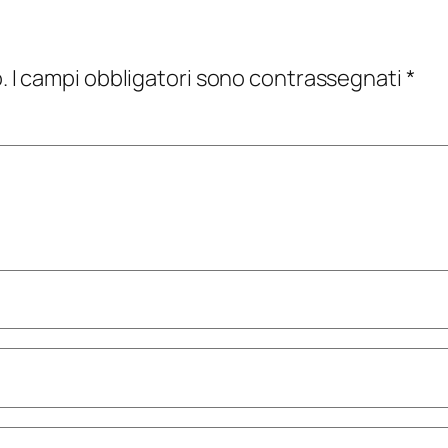
.
I campi obbligatori sono contrassegnati
*