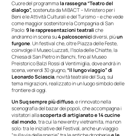
Cuore del programma
la rassegna “Teatro del
dialogo”,
sostenuta da MiBACT – Ministero per i
Beni e le Attività Culturali e del Turismo – e che vede
come maggior sostenitore la Compagnia di San
Paolo:
9 le rappresentazioni teatrali
che
andranno in scena su
4 palcoscenici
diversi, più
un
furgone
. Un festival che, oltre Piazza delle Feste,
coinvolge il Museo Luzzati, l’Isola delle Chiatte, la
Chiesa di San Pietro in Banchi, fino al Museo
Preistorico Balzi Rossi di Ventimiglia, dove andrà in
scena, venerdì 30 giugno,
“Il lungo viaggio” di
Leonardo Sciascia
, novità teatrale del Suq, sul
tema migrazioni, realizzato in un luogo simbolo delle
frontiere di oggi.
Un Suq sempre più diffuso
, e rinnovato nella
scenografia del bazar dei popoli, che accompagna i
visitatori alla
scoperta di artigianato e 14 cucine
dal mondo
, tra cui la new entry vietnamita, ma non
solo: tra le iniziative del Festival, anche un viaggio
“
sulla via delle spezie
” tra le antiche drogherie
e le