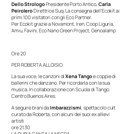
Dello Strologo
Presidente Porto Antico,
Carla
Peirolero
Direttrice Suq. La consegna dell’Ecokit ai
primi 100 visitatori con gli Eco Partner.
Per Ecokit grazie a Novamont, Iren, Coop Liguria,
Amiu, Favini, Eco Nano Green Project, Genoalamp
Ore 20
PER ROBERTA ALLOISIO
La sua voce, le canzoni di
Xena Tango
e coppie di
ballerini che danzano. Per ricordarla con la sua
musica. In collaborazione con Scuola di Tango
Centro Buenos Aires.
A seguire brani da
Imbarazzismi
, spettacolo cult
curato da Roberta, con alcuni dei suoi ex allievi
artisti
ore 21.30
LA RUBIA CANTA LA NEGRA