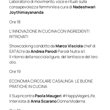
Laboratorio di movimento, voce e rituali sulla
consapevolezza femminile a cura di
Nadeshwari
Joythimayananda
Ore 18
L’ INNOVAZIONE IN CUCINA CON INGREDIENTI
RITROVATI
Showcooking condotto da
Marco Visciola
chef di
EATALY e da
Andrea Parodi
Parodi Nutra srl.
Il ritorno della nocciola ligure, del lentisco e del loro
olio.
Ore 19
ECONOMIA CIRCOLARE CASALINGA: LE BUONE
PRATICHE IN CUCINA
Il Suq incontra
Paola Maugeri
#HappyVeganLife.
Intervista di
Anna Scarano
Donna Moderna