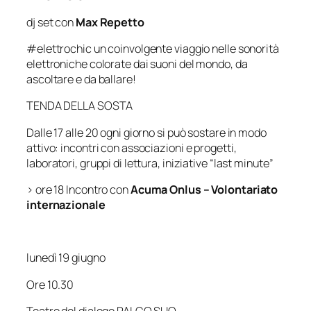
dj set con
Max Repetto
#elettrochic un coinvolgente viaggio nelle sonorità
elettroniche colorate dai suoni del mondo, da
ascoltare e da ballare!
TENDA DELLA SOSTA
Dalle 17 alle 20 ogni giorno si può sostare in modo
attivo: incontri con associazioni e progetti,
laboratori, gruppi di lettura, iniziative “last minute”
> ore 18 Incontro con
Acuma Onlus – Volontariato
internazionale
lunedì 19 giugno
Ore 10.30
Teatro del dialogo PALCO SUQ