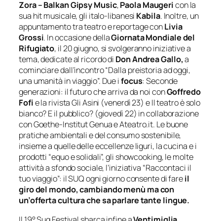
Zora –
Balkan Gipsy Music
,
Paola Maugeri
con la
sua hit musicale, gli italo-libanesi
Kabila
. Inoltre, un
appuntamento tra teatro e reportage con
Livia
Grossi
. In occasione della
Giornata Mondiale del
Rifugiato
, il 20 giugno, si svolgeranno iniziative a
tema, dedicate al ricordo di
Don Andrea Gallo
,
a
cominciare dall’incontro “
Dalla preistoria ad oggi,
una umanità in viaggio
”. Due i
focus
:
Seconde
generazioni: il futuro che arriva da noi
con
Goffredo
Fofi
e la rivista Gli Asini (venerdì 23) e
Il teatro è solo
bianco? E il pubblico?
(giovedì 22) in collaborazione
con Goethe-Institut Genua e Ateatro.it. Le buone
pratiche ambientali e del consumo sostenibile,
insieme a quelle delle eccellenze liguri, la cucina e i
prodotti “equo e solidali”, gli showcooking, le molte
attività a sfondo sociale, l’iniziativa “Raccontaci il
tuo viaggio”: il SUQ ogni giorno consente di fare
il
giro del mondo, cambiando menù ma con
un’offerta cultura che sa parlare tante lingue.
Il 19° Suq Festival sbarca infine a
Ventimiglia