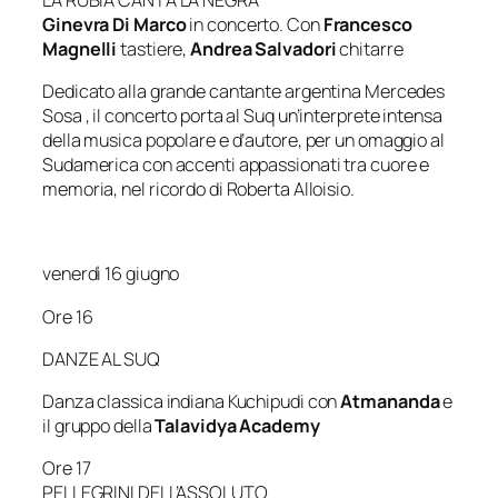
Ginevra Di Marco
in concerto. Con
Francesco
Magnelli
tastiere,
Andrea Salvadori
chitarre
Dedicato alla grande cantante argentina Mercedes
Sosa , il concerto porta al Suq un’interprete intensa
della musica popolare e d’autore, per un omaggio al
Sudamerica con accenti appassionati tra cuore e
memoria, nel ricordo di Roberta Alloisio.
venerdì 16 giugno
Ore 16
DANZE AL SUQ
Danza classica indiana Kuchipudi con
Atmananda
e
il gruppo della
Talavidya Academy
Ore 17
PELLEGRINI DELL’ASSOLUTO