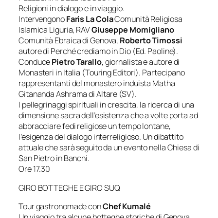
Religioni in dialogo e in viaggio.
Intervengono
Faris La Cola
Comunità Religiosa
Islamica Liguria, RAV
Giuseppe Momigliano
Comunità Ebraica di Genova,
Roberto Timossi
autore di Perché crediamo in Dio (Ed. Paoline).
Conduce
Pietro Tarallo
, giornalista e autore di
Monasteri in Italia (Touring Editori). Partecipano
rappresentanti del monastero induista Matha
Gitananda Ashrama di Altare (SV).
I pellegrinaggi spirituali in crescita, la ricerca di una
dimensione sacra dell’esistenza che a volte porta ad
abbracciare fedi religiose un tempo lontane,
l’esigenza del dialogo interreligioso. Un dibattito
attuale che sarà seguito da un evento nella Chiesa di
San Pietro in Banchi.
Ore 17.30
GIRO BOTTEGHE E GIRO SUQ
Tour gastronomade con
Chef Kumalé
Un viaggio tra alcune botteghe storiche di Genova,