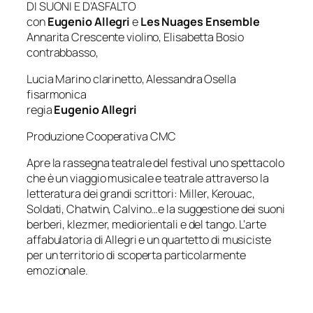
DI SUONI E D’ASFALTO
con
Eugenio Allegri
e
Les Nuages Ensemble
Annarita Crescente violino, Elisabetta Bosio
contrabbasso,
Lucia Marino clarinetto, Alessandra Osella
fisarmonica
regia
Eugenio Allegri
Produzione Cooperativa CMC
Apre la rassegna teatrale del festival uno spettacolo
che è un viaggio musicale e teatrale attraverso la
letteratura dei grandi scrittori: Miller, Kerouac,
Soldati, Chatwin, Calvino…e la suggestione dei suoni
berberi, klezmer, mediorientali e del tango. L’arte
affabulatoria di Allegri e un quartetto di musiciste
per un territorio di scoperta particolarmente
emozionale.