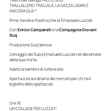
TRALLALLERO TRALLALÀ, LA GAZZA LADRA È
ANCORA QUA *
Rime, favole e filastrocche di Emanuele Luzzati
Con
Enrico Campanati
e la
Compagnia Giovani
Suq
Produzione Suq Genova
L’omaggio del Suq a Emanuele Luzzati nel decennale
della sua morte.
Adatto a bambini di tutte le età
Apertura straordinaria del mercato per chi ha il
biglietto dello spettacolo
Ore 16
UN COLLAGE PER LUZZATI