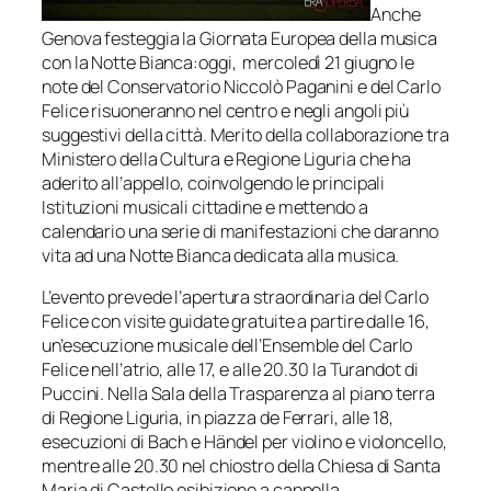
Anche
Genova festeggia la Giornata Europea della musica
con la Notte Bianca:oggi, mercoledì 21 giugno le
note del Conservatorio Niccolò Paganini e del Carlo
Felice risuoneranno nel centro e negli angoli più
suggestivi della città. Merito della collaborazione tra
Ministero della Cultura e Regione Liguria che ha
aderito all’appello, coinvolgendo le principali
Istituzioni musicali cittadine e mettendo a
calendario una serie di manifestazioni che daranno
vita ad una Notte Bianca dedicata alla musica.
L’evento prevede l’apertura straordinaria del Carlo
Felice con visite guidate gratuite a partire dalle 16,
un’esecuzione musicale dell’Ensemble del Carlo
Felice nell’atrio, alle 17, e alle 20.30 la Turandot di
Puccini. Nella Sala della Trasparenza al piano terra
di Regione Liguria, in piazza de Ferrari, alle 18,
esecuzioni di Bach e Händel per violino e violoncello,
mentre alle 20.30 nel chiostro della Chiesa di Santa
Maria di Castello esibizione a cappella