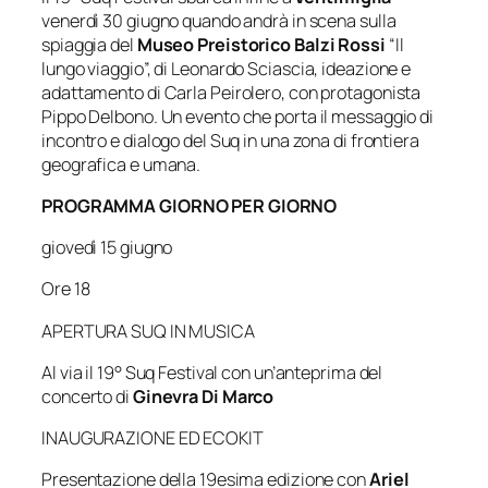
venerdì 30 giugno quando andrà in scena sulla
spiaggia del
Museo Preistorico Balzi Rossi
“Il
lungo viaggio”, di
Leonardo Sciascia
, ideazione e
adattamento di
Carla Peirolero,
con protagonista
Pippo Delbono
. Un evento che porta il messaggio di
incontro e dialogo del Suq in una zona di frontiera
geografica e umana.
PROGRAMMA GIORNO PER GIORNO
giovedì 15 giugno
Ore 18
APERTURA SUQ IN MUSICA
Al via il 19° Suq Festival con un’anteprima del
concerto di
Ginevra Di Marco
INAUGURAZIONE ED ECOKIT
Presentazione della 19esima edizione con
Ariel