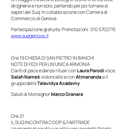
drogherie e non solo, partendo per poi tornare ai
sapori del Suq. In collaborazione con Camera di
Commercio di Genova
Partecipazione gratuita. Prenotazioni: 010 5702715
www.suqgenova.it
Ore 19 CHIESA DI SAN PIETRO IN BANCHI
NOTE DI FEDI PER UN’UNICA ARMONIA
Canti di pace e danze rituali con
Laura Parodi
voce,
Salah
Namek
violoncello e con
Atmananda
e il
gruppo della
Talavidya Academy
Saluti di Monsignor
Marco Granara
Ore 21
IL SUQ INCONTRA COOP & FAIRTRADE
Un mondo di equità e qualità con i prodotti Solidal