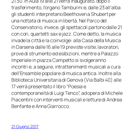
21.30. In Aula 19 alle 21 verrà inaugurato, dopo il
trasferimento, l’organo Tamburini e, dalle 23 all’alba
gli studenti interpretano Beethoven a Shubert per
una nottata di musica in libertà. Nel Parco del
Conservatorio, invece, gli spettacoli partono dalle 21
con cori, quartetti sax e jazz. Come detto, la musica
invade la città e la coinvolge: alla Casa della Musica
in Darsena dalle 16 alle 19 previste visite, lavoratori,
prove di strumento ed esibizioni, mentre a Palazzo
Imperiale in piazza Campetto si svolgeranno
incontri e, a seguire, intrattenimenti musicali a cura
dell’Ensamble popolare di musica antica. Inoltre alla
Biblioteca Universitaria di Genova (Via Balbi 40) alle
17 verrà presentato il libro “Poesia e
contemporaneità di Luigi Tenco”, ad opera di Michele
Piacentini con interventi musicali e letture di Andrea
Benfante e Anna Giarrocco.
21 Giugno 2017