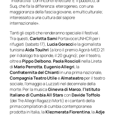
“interattiva” con incontri e letture. E’ il pubblico, al
Suq, che fa la differenza: eterogeneo, con una
maggioranza della fascia giovane, e multiculturale;
interessato a una cultura dal sapore
internazionale»
.
Tanti gli ospiti che renderanno speciale il festival.
Tra questi,
Carlotta Sami
Portavoce UNHCR per i
rifugiati (sabato 17),
Lucia Goracci
e la giornalista
tunisina
Aida Touihri
(a loro il premio Agorà-MED 21
per il dialogo tra sponde, il 20 giugno); per il teatro,
oltre a
Pippo Delbono
,
Paola Roscioli
nella Lireta
di
Mario Perrotta
,
Eugenio Allegri
, la
Confraternita del Chianti
in una prima nazionale,
Compagnia Teatro Utile
e
Almateatro
per il teatro
sociale, l’omaggio a Luzzati nel decennale della
morte. Per la musica
Ginevra di Marco
,
l’Istituto
Italiano di Cumbia All Stars
con
Davide Toffolo
(dei Tre Allegri Ragazzi Morti) e i cantanti della
prima compilation di cumbia contemporanea
prodotta in Italia, la
Klezmerata Fiorentina
, la
Adje