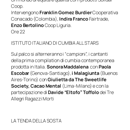
Coop.
Intervengono
Franklin Gomez Burdier
Cooperativa
Conacado (Colombia),
Indira Franco
Fairtrade,
Enzo Bertolino
Coop Liguria.
Ore 22
ISTITUTO ITALIANO DI CUMBIA ALL STARS
Sul palco si alterneranno i “campioni”, i cantanti
della prima compilation di cumbia contemporanea
prodotta in Italia.
Sonora Maddalena
con
Paola
Escobar
(Genova-Santiago),
i Malagiunta
(Buenos
Aires-Torino) con
Giulietta da The Sweetlife
Society, Cacao Mental
(Lima-Milano) e con la
partecipazione di
Davide “Eltofo” Toffolo
dei Tre
Allegri Ragazzi Morti
LA TENDA DELLA SOSTA