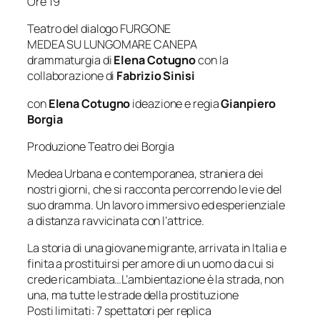
Ore 19
Teatro del dialogo FURGONE
MEDEA SU LUNGOMARE CANEPA
drammaturgia di
Elena Cotugno
con la
collaborazione di
Fabrizio Sinisi
con
Elena Cotugno
ideazione e regia
Gianpiero
Borgia
Produzione Teatro dei Borgia
Medea Urbana e contemporanea, straniera dei
nostri giorni, che si racconta percorrendo le vie del
suo dramma. Un lavoro immersivo ed esperienziale
a distanza ravvicinata con l’attrice.
La storia di una giovane migrante, arrivata in Italia e
finita a prostituirsi per amore di un uomo da cui si
crede ricambiata…L’ambientazione è la strada, non
una, ma tutte le strade della prostituzione
Posti limitati: 7 spettatori per replica