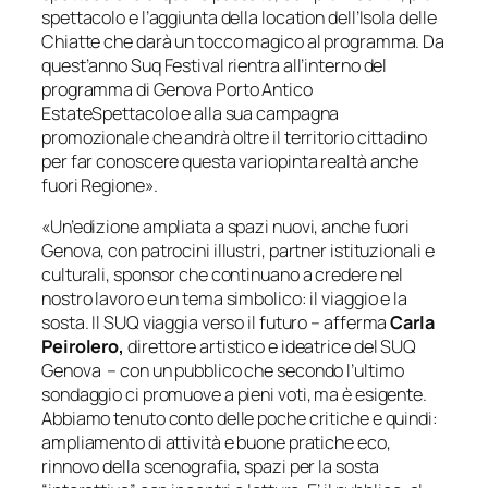
spettacolo e l’aggiunta della location dell’Isola delle
Chiatte che darà un tocco magico al programma. Da
quest’anno Suq Festival rientra all’interno del
programma di Genova Porto Antico
EstateSpettacolo e alla sua campagna
promozionale che andrà oltre il territorio cittadino
per far conoscere questa variopinta realtà anche
fuori Regione».
«Un’edizione ampliata a spazi nuovi, anche fuori
Genova, con patrocini illustri, partner istituzionali e
culturali, sponsor che continuano a credere nel
nostro lavoro e un tema simbolico: il viaggio e la
sosta. Il SUQ viaggia verso il futuro –
afferma
Carla
Peirolero,
direttore artistico e ideatrice del SUQ
Genova
– con un pubblico che secondo l’ultimo
sondaggio ci promuove a pieni voti, ma è esigente.
Abbiamo tenuto conto delle poche critiche e quindi:
ampliamento di attività e buone pratiche eco,
rinnovo della scenografia, spazi per la sosta