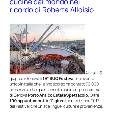
cucine dal mondo nel
ricordo di Roberta Alloisio
Al via il 15
giugno a Genova il
19° SUQ Festival
, un evento
unico in Italia che l’anno scorso ha contato 70.000
presenze e che quest’anno fa parte del programma
di Genova
Porto Antico
EstateSpettacolo
. Oltre
100 appuntamenti
in
11 giorni
per l’edizione 2017
del Festival che unisce lingue, culture e provenienze.