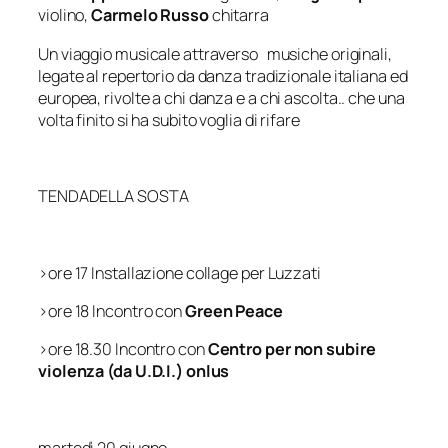
violino,
Carmelo Russo
chitarra
Un viaggio musicale attraverso musiche originali,
legate al repertorio da danza tradizionale italiana ed
europea, rivolte a chi danza e a chi ascolta.. che una
volta finito si ha subito voglia di rifare
TENDADELLA SOSTA
>ore 17 Installazione collage per Luzzati
>ore 18 Incontro con
Green Peace
>ore 18.30 Incontro con
Centro per non subire
violenza (da U.D.I.) onlus
martedì 20 giugno