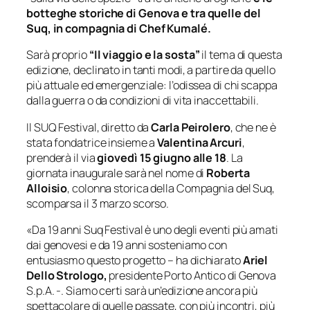
botteghe storiche di Genova e tra quelle del
Suq, in compagnia di
Chef Kumalé.
Sarà proprio
“Il viaggio e la sosta”
il tema di questa
edizione, declinato in tanti modi, a partire da quello
più attuale ed emergenziale: l’odissea di chi scappa
dalla guerra o da condizioni di vita inaccettabili.
Il SUQ Festival, diretto da
Carla Peirolero
, che ne è
stata fondatrice insieme a
Valentina Arcuri
,
prenderà il via
giovedì 15 giugno alle 18
. La
giornata inaugurale sarà nel nome di
Roberta
Alloisio
, colonna storica della Compagnia del Suq,
scomparsa il 3 marzo scorso.
«Da 19 anni Suq Festival è uno degli eventi più amati
dai genovesi e da 19 anni sosteniamo con
entusiasmo questo progetto –
ha dichiarato
Ariel
Dello Strologo,
presidente Porto Antico di Genova
S.p.A.
-. Siamo certi sarà un’edizione ancora più
spettacolare di quelle passate, con più incontri, più