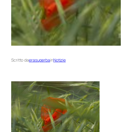
Scritto da
erasuperba
in
Notizie