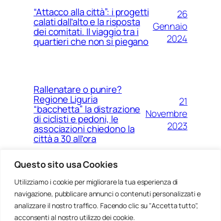
“Attacco alla città”: i progetti
26
calati dall’alto e la risposta
Gennaio
dei comitati. Il viaggio tra i
2024
quartieri che non si piegano
Rallenatare o punire?
Regione Liguria
21
“bacchetta” la distrazione
Novembre
di ciclisti e pedoni, le
2023
associazioni chiedono la
città a 30 all’ora
Questo sito usa Cookies
Utilizziamo i cookie per migliorare la tua esperienza di
14
Ponte Morandi e quell’anno
navigazione, pubblicare annunci o contenuti personalizzati e
Agosto
zero che non è mai arrivato a
Genova
analizzare il nostro traffico. Facendo clic su "Accetta tutto",
2023
acconsenti al nostro utilizzo dei cookie.