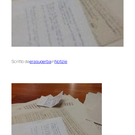
Scritto da
erasuperba
in
Notizie