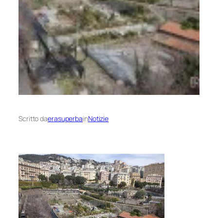
Scritto da
erasuperba
in
Notizie