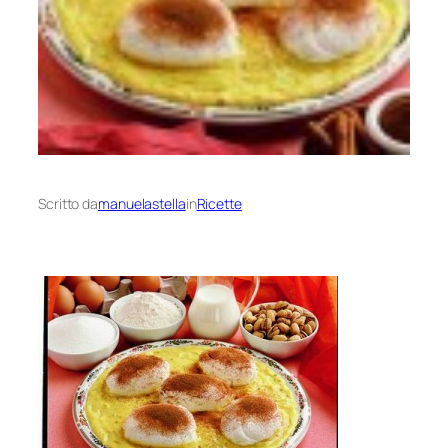
Scritto da
manuelastella
in
Ricette