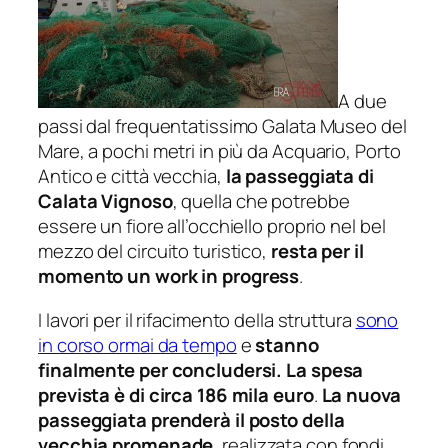
A due
passi dal frequentatissimo Galata Museo del
Mare, a pochi metri in più da Acquario, Porto
Antico e città vecchia,
la passeggiata di
Calata Vignoso
, quella che potrebbe
essere un fiore all’occhiello proprio nel bel
mezzo del circuito turistico,
resta per il
momento un work in progress
.
I lavori per il rifacimento della struttura
sono
in corso ormai da tempo
e
stanno
finalmente per concludersi. La spesa
prevista è di circa 186 mila euro
.
La nuova
passeggiata prenderà il posto della
vecchia promenade
, realizzata con fondi