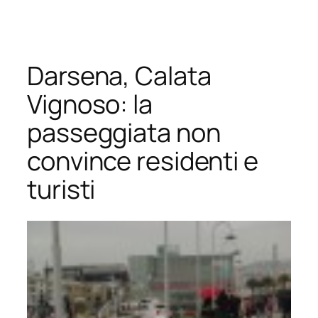
Vai
al
contenuto
Darsena, Calata
Vignoso: la
passeggiata non
convince residenti e
turisti