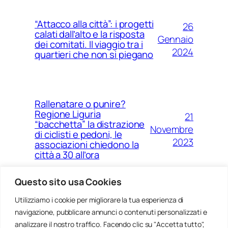
“Attacco alla città”: i progetti
26
calati dall’alto e la risposta
Gennaio
dei comitati. Il viaggio tra i
2024
quartieri che non si piegano
Rallenatare o punire?
Regione Liguria
21
“bacchetta” la distrazione
Novembre
di ciclisti e pedoni, le
2023
associazioni chiedono la
città a 30 all’ora
Questo sito usa Cookies
Utilizziamo i cookie per migliorare la tua esperienza di
14
Ponte Morandi e quell’anno
navigazione, pubblicare annunci o contenuti personalizzati e
Agosto
zero che non è mai arrivato a
Genova
analizzare il nostro traffico. Facendo clic su "Accetta tutto",
2023