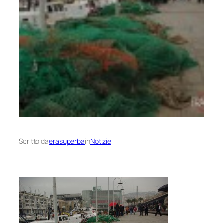
Scritto da
erasuperba
in
Notizie