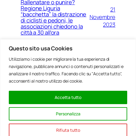
Rallenatare o punire?
Regione Liguria
21
“bacchetta” la distrazione
Novembre
di ciclisti e pedoni, le
2023
associazioni chiedono la
città a 30 all’ora
Questo sito usa Cookies
Utilizziamo i cookie per migliorare la tua esperienza di
14
Ponte Morandi e quell’anno
navigazione, pubblicare annunci o contenuti personalizzati e
Agosto
zero che non è mai arrivato a
Genova
analizzare il nostro traffico. Facendo clic su "Accetta tutto",
2023
acconsenti al nostro utilizzo dei cookie.
Accetta tutto
20
Rinnovabili, al passo della
Gennaio
Bocchetta un parco eolico
Personalizza
con 5 pale da 150 metri
2022
Rifiuta tutto