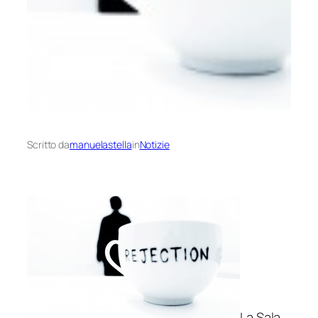
Scritto da
manuelastella
in
Notizie
La Sala