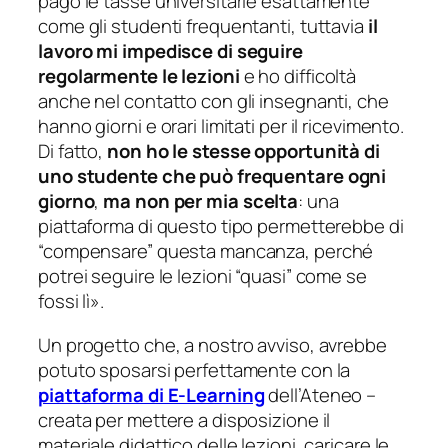
pago le tasse universitarie esattamente
come gli studenti frequentanti, tuttavia
il
lavoro mi impedisce di seguire
regolarmente le lezioni
e ho difficoltà
anche nel contatto con gli insegnanti, che
hanno giorni e orari limitati per il ricevimento.
Di fatto,
non ho le stesse opportunità di
uno studente che può frequentare ogni
giorno
,
ma non per mia scelta
: una
piattaforma di questo tipo permetterebbe di
“compensare” questa mancanza, perché
potrei seguire le lezioni “quasi” come se
fossi lì
».
Un progetto che, a nostro avviso, avrebbe
potuto sposarsi perfettamente con la
piattaforma di E-Learning
dell’Ateneo –
creata per mettere a disposizione il
materiale didattico delle lezioni, caricare le