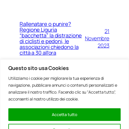
Rallenatare o punire?
Regione Liguria
21
“bacchetta” la distrazione
Novembre
di ciclisti e pedoni, le
2023
associazioni chiedono la
città a 30 all’ora
Questo sito usa Cookies
Utilizziamo i cookie per migliorare la tua esperienza di
14
Ponte Morandi e quell’anno
navigazione, pubblicare annunci o contenuti personalizzati e
Agosto
zero che non è mai arrivato a
Genova
analizzare il nostro traffico. Facendo clic su "Accetta tutto",
2023
acconsenti al nostro utilizzo dei cookie.
Accetta tutto
20
Rinnovabili, al passo della
Gennaio
Bocchetta un parco eolico