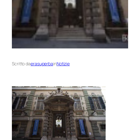
Scritto da
erasuperba
in
Notizie