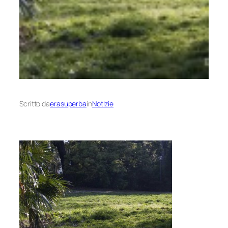
Scritto da
erasuperba
in
Notizie