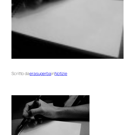
Scritto da
erasuperba
in
Notizie