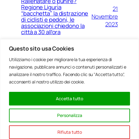
Rallenatare o punire?
Regione Liguria
21
“bacchetta” la distrazione
Novembre
di ciclisti e pedoni, le
2023
associazioni chiedono la
città a 30 all’ora
Questo sito usa Cookies
Utilizziamo i cookie per migliorare la tua esperienza di
14
Ponte Morandi e quell’anno
navigazione, pubblicare annunci o contenuti personalizzati e
Agosto
zero che non è mai arrivato a
Genova
analizzare il nostro traffico. Facendo clic su "Accetta tutto",
2023
acconsenti al nostro utilizzo dei cookie.
Accetta tutto
20
Rinnovabili, al passo della
Gennaio
Bocchetta un parco eolico
Personalizza
con 5 pale da 150 metri
2022
Rifiuta tutto