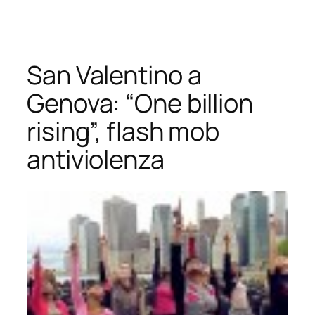
Vai
al
contenuto
San Valentino a
Genova: “One billion
rising”, flash mob
antiviolenza