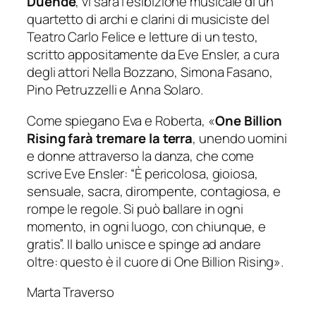
Duende
, vi sarà l’esibizione musicale di un
quartetto di archi e clarini di musiciste del
Teatro Carlo Felice e letture di un testo,
scritto appositamente da Eve Ensler, a cura
degli attori Nella Bozzano, Simona Fasano,
Pino Petruzzelli e Anna Solaro.
Come spiegano Eva e Roberta, «
One Billion
Rising farà tremare la terra
, unendo uomini
e donne attraverso la danza, che come
scrive Eve Ensler: “È pericolosa, gioiosa,
sensuale, sacra, dirompente, contagiosa, e
rompe le regole. Si può ballare in ogni
momento, in ogni luogo, con chiunque, e
gratis”. Il ballo unisce e spinge ad andare
oltre: questo è il cuore di One Billion Rising
».
Marta Traverso