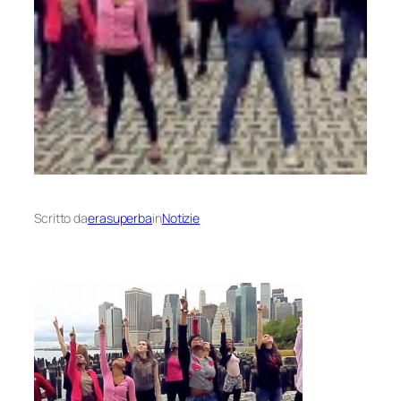
Scritto da
erasuperba
in
Notizie