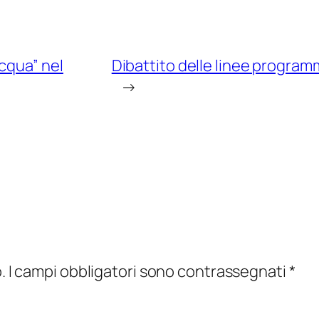
“acqua” nel
Dibattito delle linee programm
→
.
I campi obbligatori sono contrassegnati
*