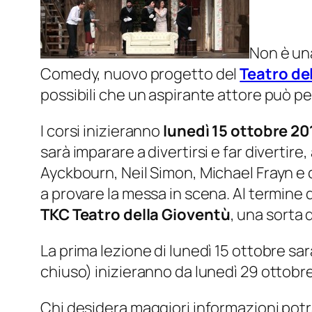
Non è una
Comedy, nuovo progetto del
Teatro de
possibili che un aspirante attore può pe
I corsi inizieranno
lunedì 15 ottobre 20
sarà imparare a divertirsi e far divertire
Ayckbourn, Neil Simon, Michael Frayn e co
a provare la messa in scena. Al termine d
TKC Teatro della Gioventù
, una sorta d
La prima lezione di lunedì 15 ottobre sa
chiuso) inizieranno da lunedì 29 ottobre
Chi desidera maggiori informazioni potr