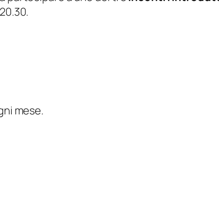
20.30.
ogni mese.