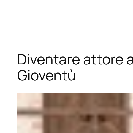
Vai
al
contenuto
Diventare attore a
Gioventù