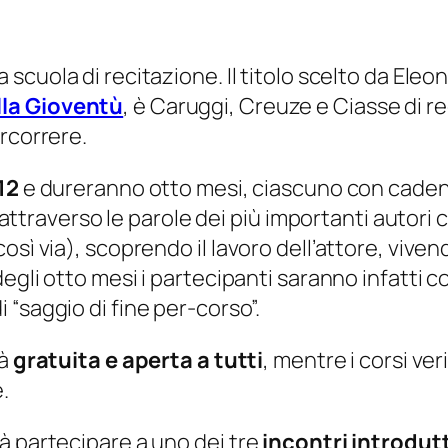
 scuola di recitazione. Il titolo scelto da Ele
lla Gioventù
, è
Caruggi, Creuze e Ciasse
di re
rcorrere.
12
e dureranno otto mesi, ciascuno con cadenz
, attraverso le parole dei più importanti autori
sì via), scoprendo il lavoro dell’attore, viven
egli otto mesi i partecipanti saranno infatti co
i “saggio di fine per-corso”.
rà
gratuita e aperta a tutti
, mentre i corsi ve
.
à partecipare a uno dei tre
incontri introdutt