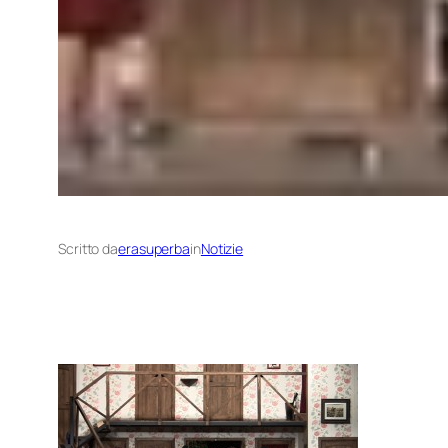
Scritto da
erasuperba
in
Notizie