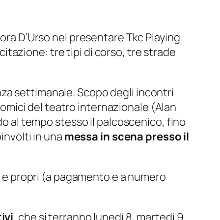
onora D’Urso nel presentare Tkc Playing
citazione: tre tipi di corso, tre strade
a settimanale. Scopo degli incontri
 comici del teatro internazionale (Alan
do al tempo stesso il palcoscenico, fino
involti in una
messa in scena presso il
ri e propri (a pagamento e a numero
ivi
, che si terranno lunedì 8, martedì 9