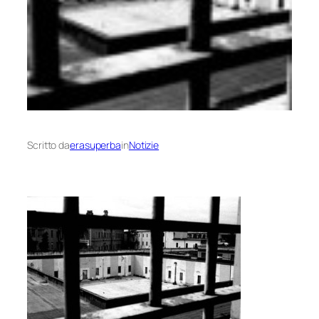
Scritto da
erasuperba
in
Notizie