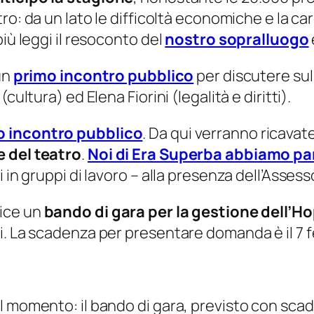
ro: da un lato le difficoltà economiche e la caren
iù leggi il resoconto del
nostro sopralluogo
un
primo incontro pubblico
per discutere sull
ultura) ed Elena Fiorini (legalità e diritti).
 incontro pubblico
. Da qui verranno ricavate
e del teatro
.
Noi di Era Superba abbiamo pa
 in gruppi di lavoro – alla presenza dell’Assess
dice un
bando di gara per la gestione dell’H
i. La scadenza per presentare domanda è il 7 f
l momento: il bando di gara, previsto con scad