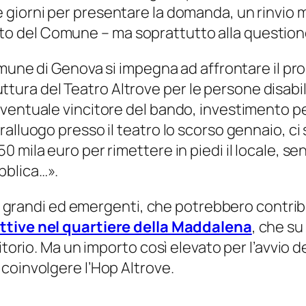
e giorni per presentare la domanda, un rinvio 
l sito del Comune – ma soprattutto alla questio
mune di Genova si impegna ad affrontare il pro
truttura del Teatro Altrove per le persone disabil
eventuale vincitore del bando, investimento p
alluogo presso il teatro lo scorso gennaio, ci s
0 mila euro per rimettere in piedi il locale, 
bblica…
».
à, grandi ed emergenti, che potrebbero contribui
ttive nel quartiere della Maddalena
, che s
itorio. Ma un importo così elevato per l’avvio d
coinvolgere l’Hop Altrove.