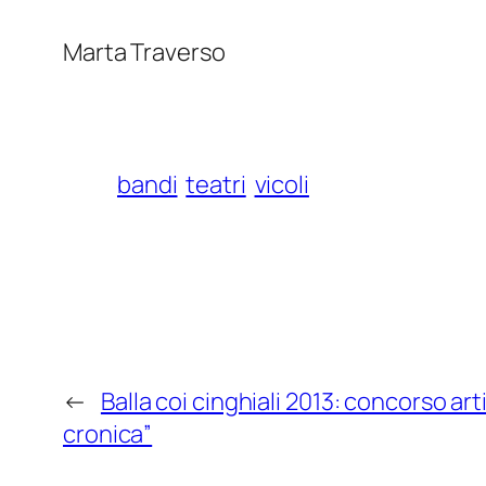
Marta Traverso
bandi
teatri
vicoli
←
Balla coi cinghiali 2013: concorso art
cronica”