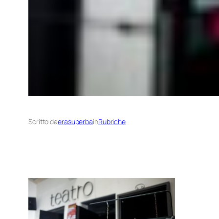
Scritto da
erasuperba
in
Rubriche