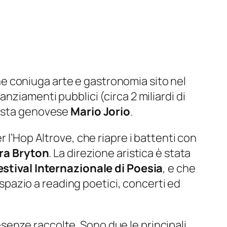
he coniuga arte e gastronomia sito nel
nziamenti pubblici (circa 2 miliardi di
regista genovese
Mario Jorio
.
 l’Hop Altrove, che riapre i battenti con
rra Bryton
. La direzione aristica è stata
estival Internazionale di Poesia
, e che
a spazio a reading poetici, concerti ed
senze raccolte. Sono due le principali