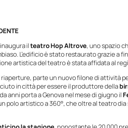
EDENTE
inaugura il
teatro Hop Altrove
, uno spazio c
so. L’edificio è stato restaurato grazie a fina
rezione artistica del teatro è stata affidata al 
aperture, parte un nuovo filone di attività per
ciuto in città per essere il produttore della
bi
 da anni porta a Genova nel mese di giugno il
F
un polo artistico a 360°, che oltre al teatro di
nticipo la stagione
, nonostante le 20.000 pre