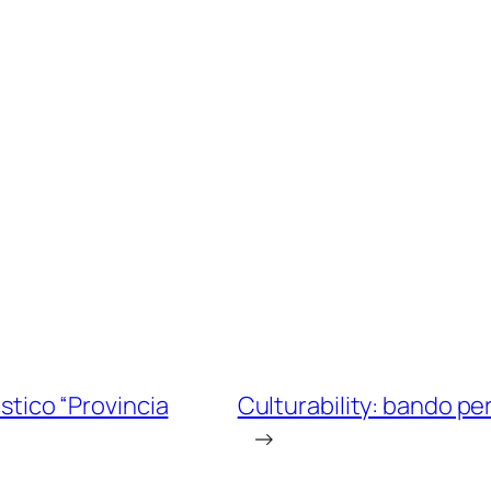
istico “Provincia
Culturability: bando pe
→