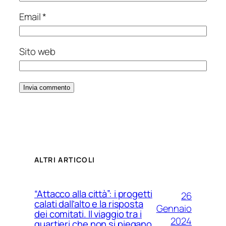
Email
*
Sito web
ALTRI ARTICOLI
“Attacco alla città”: i progetti
26
calati dall’alto e la risposta
Gennaio
dei comitati. Il viaggio tra i
2024
quartieri che non si piegano