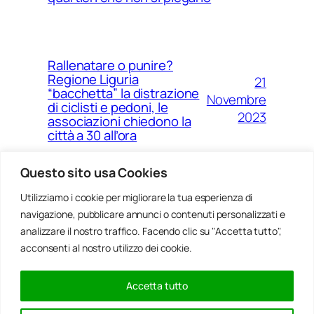
Rallenatare o punire?
Regione Liguria
21
“bacchetta” la distrazione
Novembre
di ciclisti e pedoni, le
2023
associazioni chiedono la
città a 30 all’ora
Questo sito usa Cookies
14
Utilizziamo i cookie per migliorare la tua esperienza di
Ponte Morandi e quell’anno
navigazione, pubblicare annunci o contenuti personalizzati e
Agosto
zero che non è mai arrivato a
Genova
analizzare il nostro traffico. Facendo clic su "Accetta tutto",
2023
acconsenti al nostro utilizzo dei cookie.
Accetta tutto
20
Rinnovabili, al passo della
Gennaio
Bocchetta un parco eolico