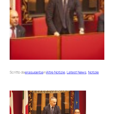
Scritto da
erasuperba
in
Altre Notizie
, 
Latest News
, 
Notizie