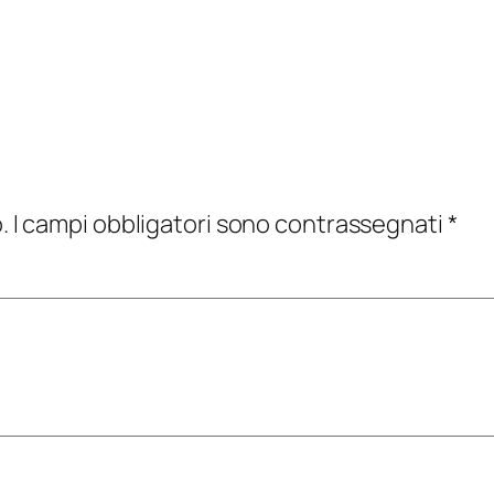
.
I campi obbligatori sono contrassegnati
*