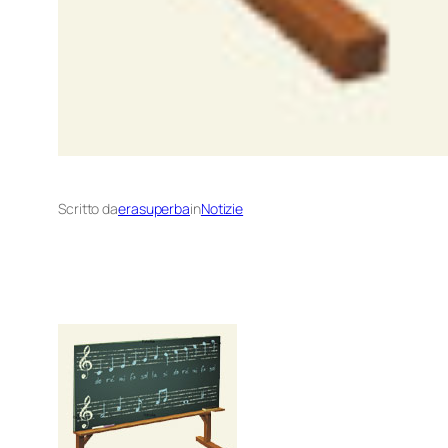
Scritto da
erasuperba
in
Notizie