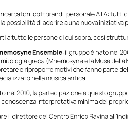
ricercatori, dottorandi, personale ATA: tutti c
a possibilità di aderire a una nuova iniziativ
ti a tutte le persone di cui sopra, così struttur
 Mnemosyne Ensemble
: il gruppo è nato nel 
a mitologia greca (
Mnemosyne
è la Musa della 
etare e riproporre motivi che fanno parte de
ecializzato nella musica antica.
ato nel 2010, la partecipazione a questo grupp
na conoscenza interpretativa minima del propr
re il direttore del Centro Enrico Ravina all’ind