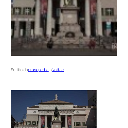
Scritto da
erasuperba
in
Notizie