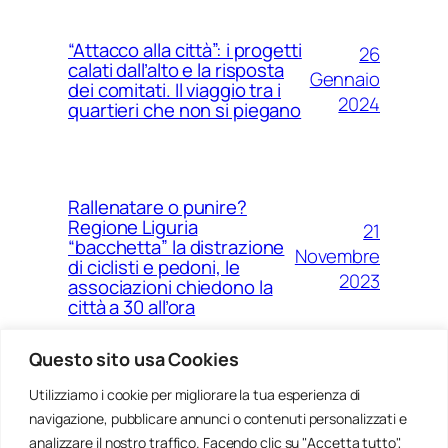
“Attacco alla città”: i progetti
26
calati dall’alto e la risposta
Gennaio
dei comitati. Il viaggio tra i
2024
quartieri che non si piegano
Rallenatare o punire?
Regione Liguria
21
“bacchetta” la distrazione
Novembre
di ciclisti e pedoni, le
2023
associazioni chiedono la
città a 30 all’ora
Questo sito usa Cookies
Utilizziamo i cookie per migliorare la tua esperienza di
14
Ponte Morandi e quell’anno
navigazione, pubblicare annunci o contenuti personalizzati e
Agosto
zero che non è mai arrivato a
Genova
analizzare il nostro traffico. Facendo clic su "Accetta tutto",