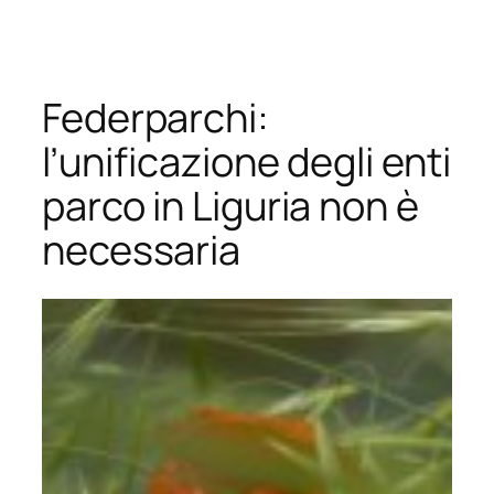
Vai
al
contenuto
Federparchi:
l’unificazione degli enti
parco in Liguria non è
necessaria