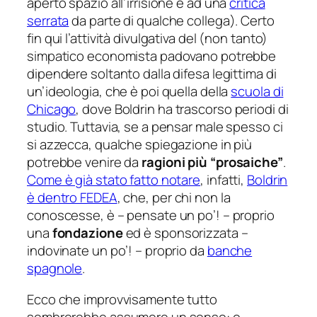
aperto spazio all’irrisione e ad una
critica
serrata
da parte di qualche collega). Certo
fin qui l’attività divulgativa del (non tanto)
simpatico economista padovano potrebbe
dipendere soltanto dalla difesa legittima di
un’ideologia, che è poi quella della
scuola di
Chicago
, dove Boldrin ha trascorso periodi di
studio. Tuttavia, se a pensar male spesso ci
si azzecca, qualche spiegazione in più
potrebbe venire da
ragioni più “prosaiche”
.
Come è già stato fatto notare
, infatti,
Boldrin
è dentro FEDEA
, che, per chi non la
conoscesse, è – pensate un po’! – proprio
una
fondazione
ed è sponsorizzata –
indovinate un po’! – proprio da
banche
spagnole
.
Ecco che improvvisamente tutto
sembrerebbe assumere un senso: o