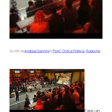
Scritto da
Andrea Giannini
in
“Polis” Critica Politica
, 
Rubriche
Fare un