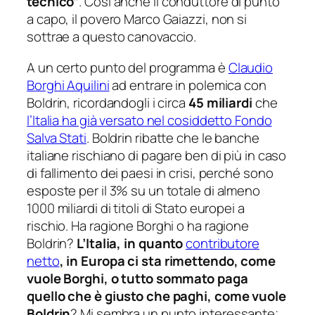
tecnico”
. Così anche il conduttore di punto
a capo, il povero Marco Gaiazzi, non si
sottrae a questo canovaccio.
A un certo punto del programma è
Claudio
Borghi Aquilini
ad entrare in polemica con
Boldrin, ricordandogli i circa
45 miliardi
che
l’Italia ha già versato nel cosiddetto Fondo
Salva Stati
. Boldrin ribatte che le banche
italiane rischiano di pagare ben di più in caso
di fallimento dei paesi in crisi, perché sono
esposte per il 3% su un totale di almeno
1000 miliardi di titoli di Stato europei a
rischio. Ha ragione Borghi o ha ragione
Boldrin?
L’Italia, in quanto
contributore
netto
, in Europa ci sta rimettendo, come
vuole Borghi, o tutto sommato paga
quello che è giusto che paghi, come vuole
Boldrin
? Mi sembra un punto interessante;