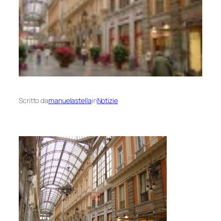
Scritto da
manuelastella
in
Notizie