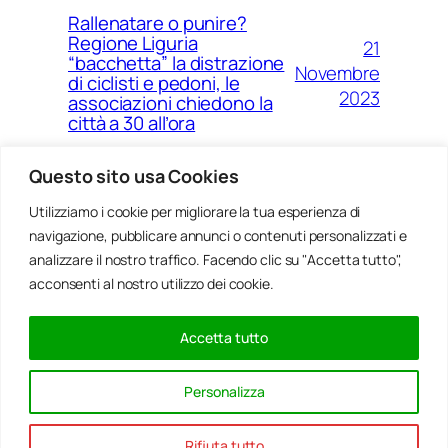
Rallenatare o punire?
Regione Liguria
21
“bacchetta” la distrazione
Novembre
di ciclisti e pedoni, le
2023
associazioni chiedono la
città a 30 all’ora
Questo sito usa Cookies
Utilizziamo i cookie per migliorare la tua esperienza di
14
Ponte Morandi e quell’anno
navigazione, pubblicare annunci o contenuti personalizzati e
Agosto
zero che non è mai arrivato a
Genova
analizzare il nostro traffico. Facendo clic su "Accetta tutto",
2023
acconsenti al nostro utilizzo dei cookie.
Accetta tutto
20
Rinnovabili, al passo della
Gennaio
Bocchetta un parco eolico
Personalizza
con 5 pale da 150 metri
2022
Rifiuta tutto