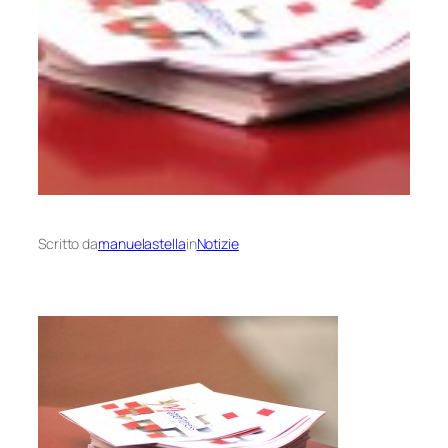
Scritto da
manuelastella
in
Notizie