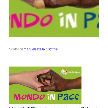
Scritto da
manuelastella
in
Notizie