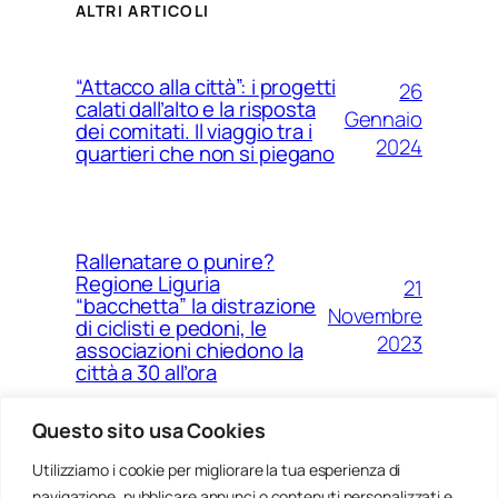
ALTRI ARTICOLI
“Attacco alla città”: i progetti
26
calati dall’alto e la risposta
Gennaio
dei comitati. Il viaggio tra i
2024
quartieri che non si piegano
Rallenatare o punire?
Regione Liguria
21
“bacchetta” la distrazione
Novembre
di ciclisti e pedoni, le
2023
associazioni chiedono la
città a 30 all’ora
Questo sito usa Cookies
Utilizziamo i cookie per migliorare la tua esperienza di
14
Ponte Morandi e quell’anno
navigazione, pubblicare annunci o contenuti personalizzati e