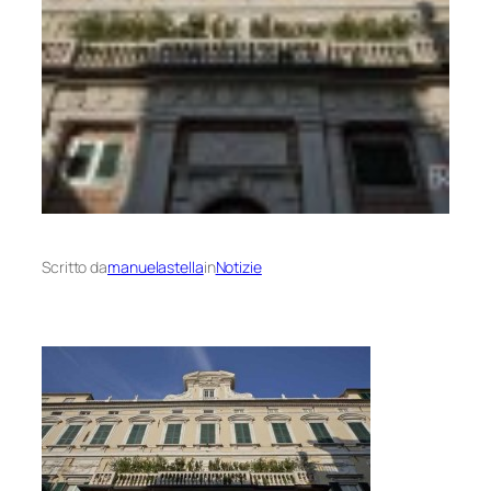
Scritto da
manuelastella
in
Notizie