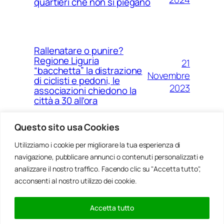
quartieri che non si piegano
Rallenatare o punire?
Regione Liguria
21
“bacchetta” la distrazione
Novembre
di ciclisti e pedoni, le
2023
associazioni chiedono la
città a 30 all’ora
Questo sito usa Cookies
Utilizziamo i cookie per migliorare la tua esperienza di
14
Ponte Morandi e quell’anno
navigazione, pubblicare annunci o contenuti personalizzati e
Agosto
zero che non è mai arrivato a
Genova
analizzare il nostro traffico. Facendo clic su "Accetta tutto",
2023
acconsenti al nostro utilizzo dei cookie.
Accetta tutto
20
Rinnovabili, al passo della