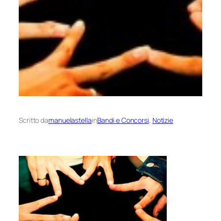
Scritto da
manuelastella
in
Bandi e Concorsi
, 
Notizie