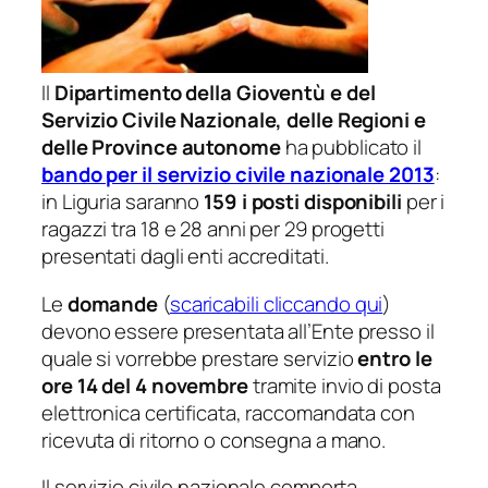
Il
Dipartimento della Gioventù e del
Servizio Civile Nazionale, delle Regioni e
delle Province autonome
ha pubblicato il
bando per il servizio civile nazionale 2013
:
in Liguria saranno
159 i posti disponibili
per i
ragazzi tra 18 e 28 anni per 29 progetti
presentati dagli enti accreditati.
Le
domande
(
scaricabili cliccando qui
)
devono essere presentata all’Ente presso il
quale si vorrebbe prestare servizio
entro le
ore 14 del 4 novembre
tramite invio di posta
elettronica certificata, raccomandata con
ricevuta di ritorno o consegna a mano.
Il servizio civile nazionale comporta