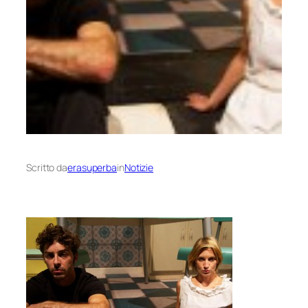
Scritto da
erasuperba
in
Notizie