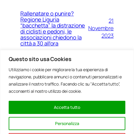
Rallenatare o punire?
Regione Liguria
21
“bacchetta” la distrazione
Novembre
di ciclisti e pedoni, le
2023
associazioni chiedono la
città a 30 all’ora
Questo sito usa Cookies
Utilizziamo i cookie per migliorare la tua esperienza di
14
Ponte Morandi e quell’anno
navigazione, pubblicare annunci o contenuti personalizzati e
Agosto
zero che non è mai arrivato a
Genova
analizzare il nostro traffico. Facendo clic su "Accetta tutto",
2023
acconsenti al nostro utilizzo dei cookie.
Accetta tutto
20
Rinnovabili, al passo della
Gennaio
Bocchetta un parco eolico
Personalizza
con 5 pale da 150 metri
2022