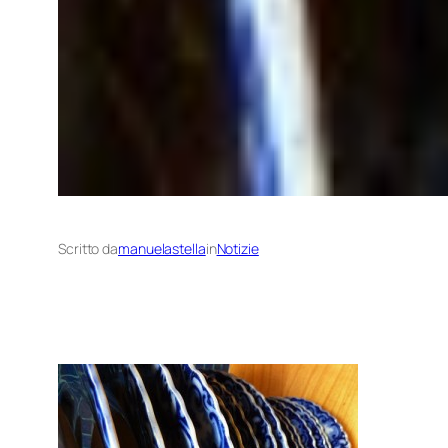
Scritto da
manuelastella
in
Notizie