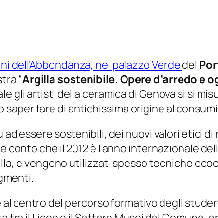
ni dell’Abbondanza, nel palazzo Verde
del
Por
tra “
Argilla sostenibile. Opere d’arredo e 
ale gli artisti della ceramica di Genova si si m
aper fare di antichissima origine al consumi
 ad essere sostenibili, dei nuovi valori etici di
e conto che il 2012 è l’anno internazionale del
illa, e vengono utilizzati spesso tecniche ecoco
igmenti.
e al centro del percorso formativo degli studen
ta tra il Liceo e il Settore Musei del Comune, 