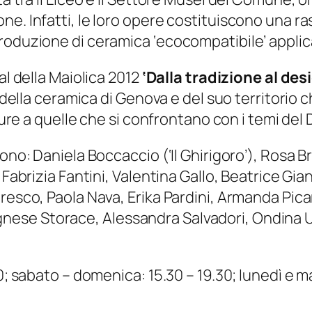
ne. Infatti, le loro opere costituiscono una r
roduzione di ceramica ‘ecocompatibile’ applic
al della Maiolica 2012
‘Dalla tradizione al des
i della ceramica di Genova e del suo territorio
ligure a quelle che si confrontano con i temi d
ono: Daniela Boccaccio (‘Il Ghirigoro’), Rosa B
 Fabrizia Fantini, Valentina Gallo, Beatrice Gi
resco, Paola Nava, Erika Pardini, Armanda Pica
), Agnese Storace, Alessandra Salvadori, Ondina U
30; sabato – domenica: 15.30 – 19.30; lunedì e 