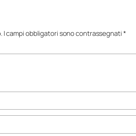
.
I campi obbligatori sono contrassegnati
*