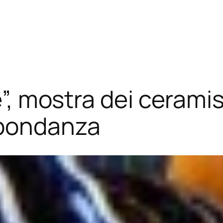
e”, mostra dei cerami
bbondanza