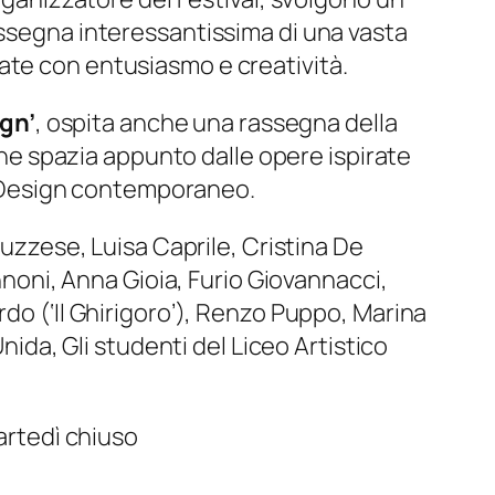
assegna interessantissima di una vasta
ate con entusiasmo e creatività.
ign’
, ospita anche una rassegna della
 che spazia appunto dalle opere ispirate
el Design contemporaneo.
ruzzese, Luisa Caprile, Cristina De
annoni, Anna Gioia, Furio Giovannacci,
rdo (‘Il Ghirigoro’), Renzo Puppo, Marina
nida, Gli studenti del Liceo Artistico
martedì chiuso