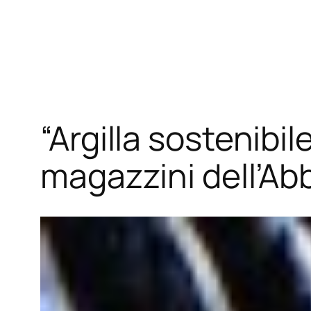
Vai
al
contenuto
“Argilla sostenibil
magazzini dell’A