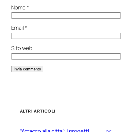
Nome
*
Email
*
Sito web
ALTRI ARTICOLI
“Attacco alla città”: i progetti