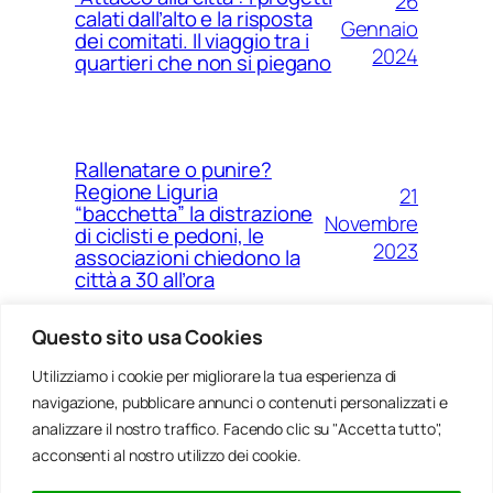
26
calati dall’alto e la risposta
Gennaio
dei comitati. Il viaggio tra i
2024
quartieri che non si piegano
Rallenatare o punire?
Regione Liguria
21
“bacchetta” la distrazione
Novembre
di ciclisti e pedoni, le
2023
associazioni chiedono la
città a 30 all’ora
Questo sito usa Cookies
Utilizziamo i cookie per migliorare la tua esperienza di
14
Ponte Morandi e quell’anno
navigazione, pubblicare annunci o contenuti personalizzati e
Agosto
zero che non è mai arrivato a
Genova
analizzare il nostro traffico. Facendo clic su "Accetta tutto",
2023
acconsenti al nostro utilizzo dei cookie.