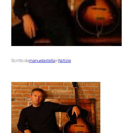
Scritto da
manuelastella
in
Notizie