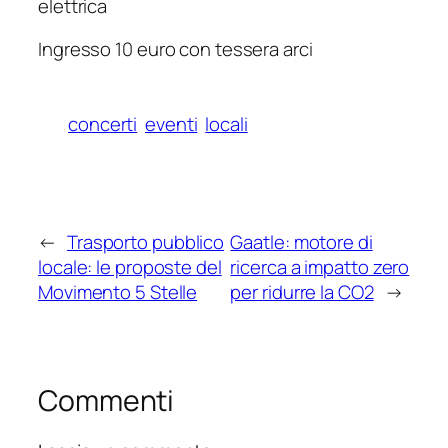
elettrica
Ingresso 10 euro con tessera arci
concerti
eventi
locali
←
Trasporto pubblico
Gaatle: motore di
locale: le proposte del
ricerca a impatto zero
Movimento 5 Stelle
per ridurre la CO2
→
Commenti