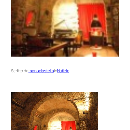
Scritto da
manuelastella
in
Notizie