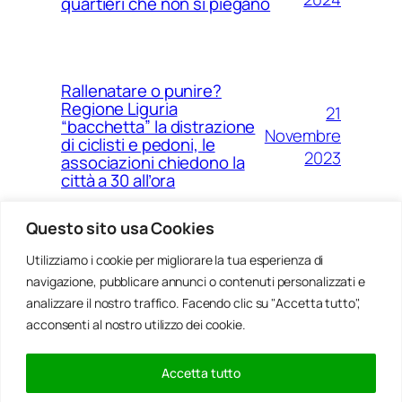
quartieri che non si piegano
Rallenatare o punire?
Regione Liguria
21
“bacchetta” la distrazione
Novembre
di ciclisti e pedoni, le
2023
associazioni chiedono la
città a 30 all’ora
Questo sito usa Cookies
Utilizziamo i cookie per migliorare la tua esperienza di
14
Ponte Morandi e quell’anno
navigazione, pubblicare annunci o contenuti personalizzati e
Agosto
zero che non è mai arrivato a
Genova
analizzare il nostro traffico. Facendo clic su "Accetta tutto",
2023
acconsenti al nostro utilizzo dei cookie.
Accetta tutto
20
Rinnovabili, al passo della