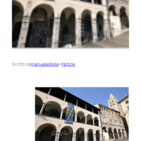
Scritto da
manuelastella
in
Notizie