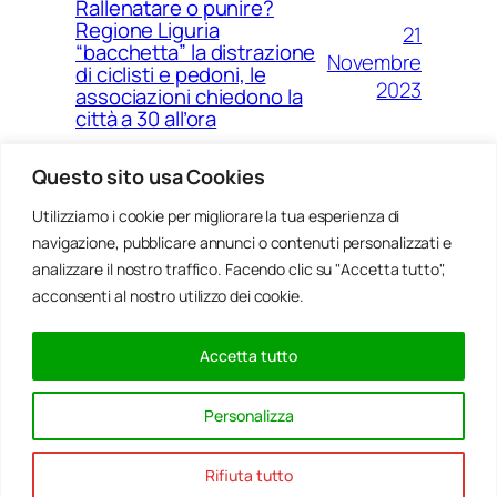
Rallenatare o punire?
Regione Liguria
21
“bacchetta” la distrazione
Novembre
di ciclisti e pedoni, le
2023
associazioni chiedono la
città a 30 all’ora
Questo sito usa Cookies
Utilizziamo i cookie per migliorare la tua esperienza di
14
Ponte Morandi e quell’anno
navigazione, pubblicare annunci o contenuti personalizzati e
Agosto
zero che non è mai arrivato a
Genova
analizzare il nostro traffico. Facendo clic su "Accetta tutto",
2023
acconsenti al nostro utilizzo dei cookie.
Accetta tutto
20
Rinnovabili, al passo della
Gennaio
Bocchetta un parco eolico
Personalizza
con 5 pale da 150 metri
2022
Rifiuta tutto