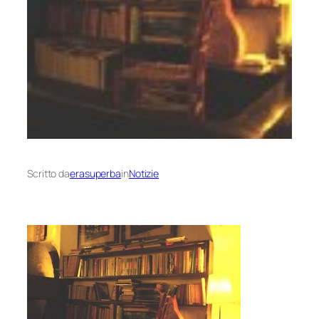
Scritto da
erasuperba
in
Notizie