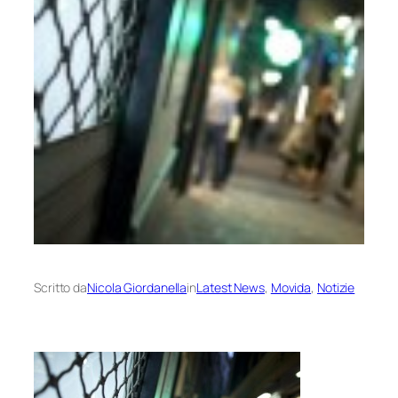
Scritto da
Nicola Giordanella
in
Latest News
, 
Movida
, 
Notizie