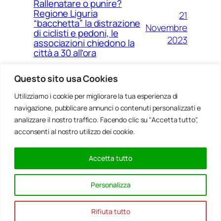
Rallenatare o punire?
Regione Liguria
21
“bacchetta” la distrazione
Novembre
di ciclisti e pedoni, le
2023
associazioni chiedono la
città a 30 all’ora
Questo sito usa Cookies
Utilizziamo i cookie per migliorare la tua esperienza di
14
Ponte Morandi e quell’anno
navigazione, pubblicare annunci o contenuti personalizzati e
Agosto
zero che non è mai arrivato a
Genova
analizzare il nostro traffico. Facendo clic su "Accetta tutto",
2023
acconsenti al nostro utilizzo dei cookie.
Accetta tutto
20
Rinnovabili, al passo della
Gennaio
Bocchetta un parco eolico
Personalizza
con 5 pale da 150 metri
2022
Rifiuta tutto