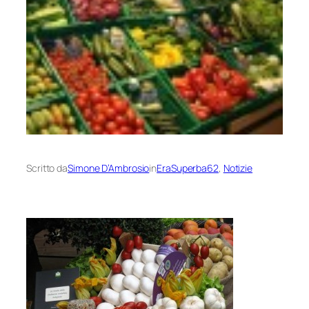
Scritto da
Simone D’Ambrosio
in
EraSuperba62
, 
Notizie