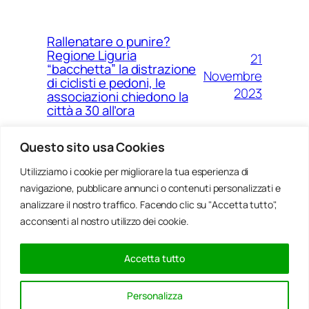
Rallenatare o punire?
Regione Liguria
21
“bacchetta” la distrazione
Novembre
di ciclisti e pedoni, le
2023
associazioni chiedono la
città a 30 all’ora
Questo sito usa Cookies
Utilizziamo i cookie per migliorare la tua esperienza di
14
Ponte Morandi e quell’anno
navigazione, pubblicare annunci o contenuti personalizzati e
Agosto
zero che non è mai arrivato a
Genova
analizzare il nostro traffico. Facendo clic su "Accetta tutto",
2023
acconsenti al nostro utilizzo dei cookie.
Accetta tutto
20
Rinnovabili, al passo della
Gennaio
Bocchetta un parco eolico
Personalizza
con 5 pale da 150 metri
2022