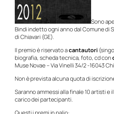
Sono aper
Bindi indetto ogni anno dal Comune di 
di Chiavari (GE).
Il premio è riservato a
cantautori
(singo
biografia, scheda tecnica, foto, cd con
Muse Novae – Via Vinelli 34/2 -16043 Chi
Non è prevista alcuna quota di iscrizion
Saranno ammessi alla finale 10 artisti e i
carico dei partecipanti.
Questi i premi in palio: