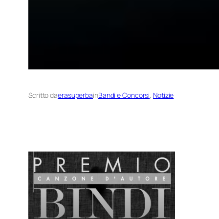
Scritto da
erasuperba
in
Bandi e Concorsi
, 
Notizie