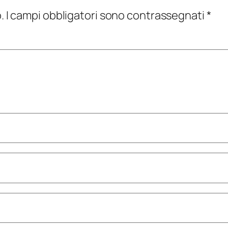
.
I campi obbligatori sono contrassegnati
*