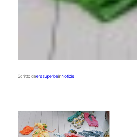
Scritto da
erasuperba
in
Notizie