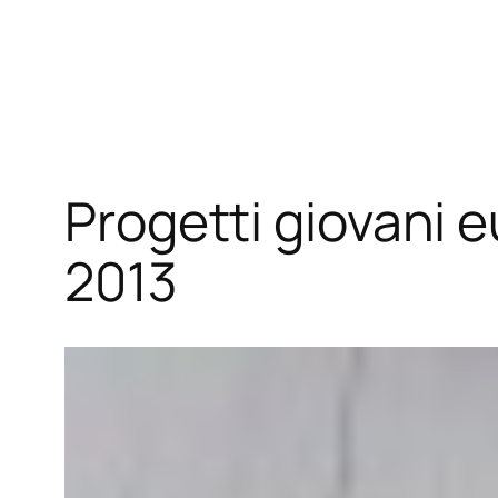
Vai
al
contenuto
Progetti giovani e
2013